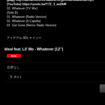
(YouTube)
https://youtu.be/Y7Z_3_aoDkM
02.
Whatever (TV Mix)
(Side B)
01. Whatever (Radio Version)
02.
Whatever (A Capella)
03.
Get Gone (Remix Radio Version)
アイデアル 00's ケイジー
Ideal feat. Lil' Mo - Whatever (12'')
在庫なし