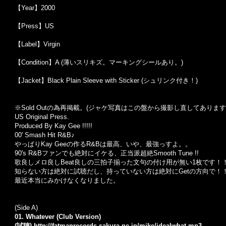
【Year】2000
【Press】US
【Label】Virgin
【Condition】A (薄いスリキズ。マーキングシールあり。)
【Jacket】Black Plain Sleeve with Sticker (シュリンク付き！)
※Sold Out
の為再掲載。
(
ジャケ写真はこの盤から撮影し直してあります
US Original Press.
Produced By Kay Gee !!!!!
00' Smash Hit R&B♪
やっぱりKay Geeの作るR&Bは最高、いや、最強っすよ。。
90's R&Bファンでも絶対にイケる、正当派超絶Smooth Tune !!
歌良しメロ良しBeat良しの三拍子揃った文句の付け用が無い1枚です！
知らない方は絶対に試聴だし、持っていない方は絶対にGetの方向で！
最近本当にみかけなくなりました。
(Side A)
01. Whatever (Club Version)
(試聴)
http://fatmanrecords.sakura.ne.jp/mike/idealwhat.mp3