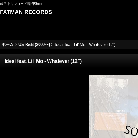
厳選中古レコード専門Shop !!
FATMAN RECORDS
ホーム
>
US R&B (2000〜)
>
Ideal feat. Lil' Mo - Whatever (12'')
Ideal feat. Lil' Mo - Whatever (12'')