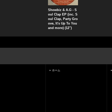
Showbiz & A.G - S
oul Clap EP (inc. S
oul Clap, Party Gro
ove, It's Up To You
and more) (12'')
ホーム