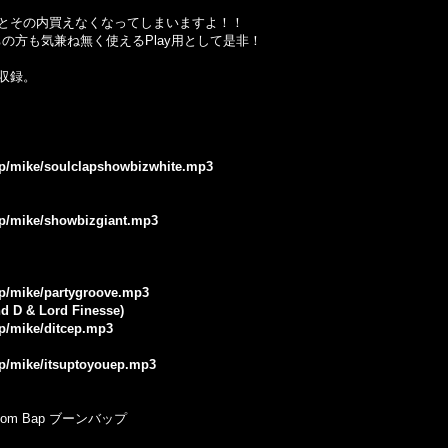
とその内買えなくなってしまいますよ！！
の方も気兼ね無く使えるPlay用として是非！
1」に収録。
.jp/mike/soulclapshowbizwhite.mp3
.jp/mike/showbizgiant.mp3
.jp/mike/partygroove.mp3
nd D & Lord Finesse)
jp/mike/ditcep.mp3
.jp/mike/itsuptoyouep.mp3
oom Bap ブーンバップ