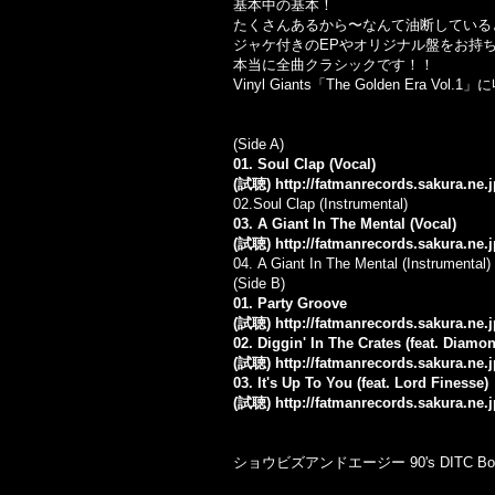
基本中の基本！
たくさんあるから〜なんて油断している
ジャケ付きのEPやオリジナル盤をお持ち
本当に全曲クラシックです！！
Vinyl Giants「The Golden Era Vol.
(Side A)
01. Soul Clap (Vocal)
(試聴)
http://fatmanrecords.sakura.ne
02.
Soul Clap (Instrumental)
03. A Giant In The Mental (Vocal)
(試聴)
http://fatmanrecords.sakura.ne
04.
A Giant In The Mental (Instrumental)
(Side B)
01. Party Groove
(試聴)
http://fatmanrecords.sakura.ne
02. Diggin' In The Crates (feat. Diamo
(試聴)
http://fatmanrecords.sakura.ne.
03. It's Up To You (feat. Lord Finesse)
(試聴)
http://fatmanrecords.sakura.ne
ショウビズアンドエージー 90's DITC B