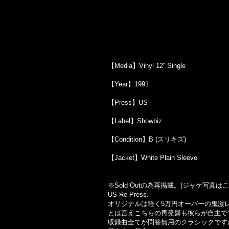
【Media】Vinyl 12'' Single
【Year】1991
【Press】US
【Label】Showbiz
【Condition】B (スリキズ)
【Jacket】White Plain Sleeve
※Sold Out
の為再掲載。
(
ジャケ写真はこ
US Re-Press.
オリジナルは軽く5万円オーバーの鬼激
とは言えこちらの再発盤も彼らが自主で
収録曲全てが問答無用のクラシックですが、や