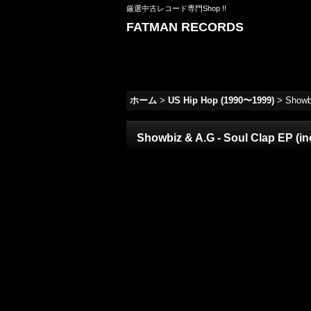
厳選中古レコード専門Shop !!
FATMAN RECORDS
ホーム
>
US Hip Hop (1990〜1999)
>
Showbi
Showbiz & A.G - Soul Clap EP (inc