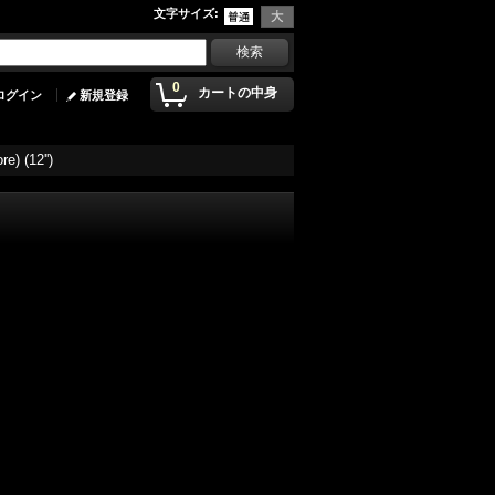
文字サイズ
:
0
カートの中身
ログイン
新規登録
e) (12'')