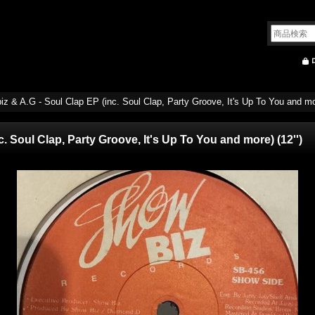
z & A.G - Soul Clap EP (inc. Soul Clap, Party Groove, It's Up To You and mor
. Soul Clap, Party Groove, It's Up To You and more) (12'')