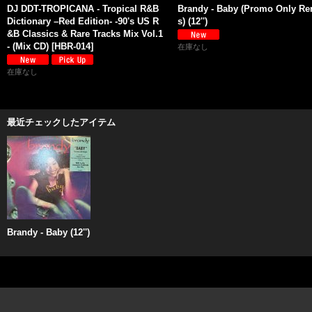
DJ DDT-TROPICANA - Tropical R&B
Brandy - Baby (Promo Only Re
Dictionary –Red Edition- -90's US R
s) (12'')
&B Classics & Rare Tracks Mix Vol.1
- (Mix CD)
[
HBR-014
]
在庫なし
在庫なし
最近チェックしたアイテム
Brandy - Baby (12'')