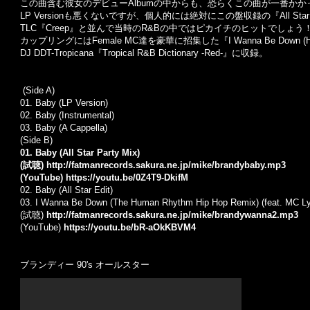
この曲含む彼女のデビューAlbumの中からも、恐らくこの曲が一番か
LP Versionも悪くないですが、個人的には絶対にこの盤収録の『All Star
TLC『Creep』と並んで当時のR&Bの中ではピカイチのヒットでしょう
カップリングにはFemale MC達を豪華に招集した『I Wanna Be Down (Hum
DJ DDT-Tropicana『Tropical R&B Dictionary -Red-』に収録。
(Side A)
01. Baby (LP Version)
02. Baby (Instrumental)
03. Baby (A Cappella)
(Side B)
01. Baby (All Star Party Mix)
(試聴)
http://fatmanrecords.sakura.ne.jp/mike/brandybaby.mp3
(YouTube)
https://youtu.be/0Z4T9-DkifM
02. Baby (All Star Edit)
03. I Wanna Be Down (The Human Rhythm Hip Hop Remix) (feat. MC Lyt
(試聴)
http://fatmanrecords.sakura.ne.jp/mike/brandywanna2.mp3
(YouTube)
https://youtu.be/bR-aOkKBVM4
ブランディー 90's オールスター