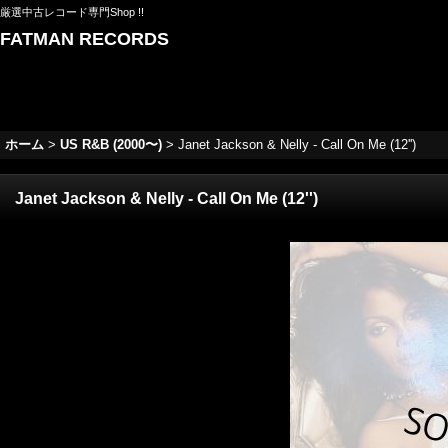
厳選中古レコード専門Shop !!
FATMAN RECORDS
ホーム
>
US R&B (2000〜)
>
Janet Jackson & Nelly - Call On Me (12'')
Janet Jackson & Nelly - Call On Me (12'')