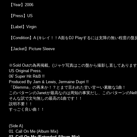
【Year】2006
【Press】US
【Label】Virgin
【Condition】A (キレイ！！A面をDJ Playするには支障の無い
【Jacket】Picture Sleeve
※Sold Out
の為再掲載。
(
ジャケ写真はこの盤から撮影し直してあります
US Original Press.
06' Super Hit R&B !!
Produced By Jam & Lewis, Jermaine Dupri !!
「Dilemma」の再来か！？とまで言われた甘い甘ーい素敵な1曲！
このパターンのJanetが最高なのは周知の事実だし、このパターンのNe
そんな訳で文句無しの最高の1曲です！！
説明不要！！
すっごく良い曲！！
(Side A)
01. Call On Me (Album Mix)
02. Call On Me (Extended Album Mix)