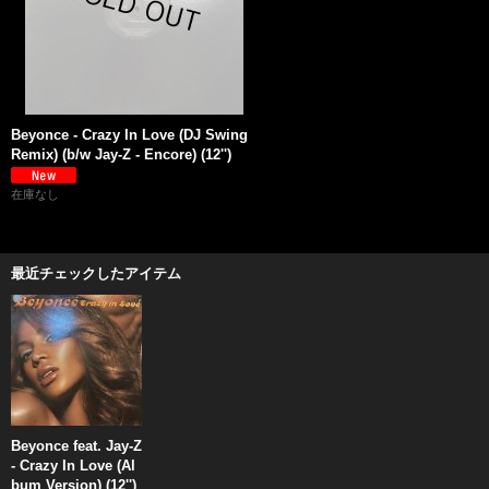
Beyonce - Crazy In Love (DJ Swing
Remix) (b/w Jay-Z - Encore) (12'')
在庫なし
最近チェックしたアイテム
Beyonce feat. Jay-Z
- Crazy In Love (Al
bum Version) (12'')