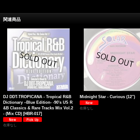
関連商品
DJ DDT-TROPICANA - Tropical R&B
Midnight Star - Curious (12'')
Dictionary –Blue Edition- -90's US R
&B Classics & Rare Tracks Mix Vol.2
在庫なし
- (Mix CD)
[
HBR-017
]
在庫なし