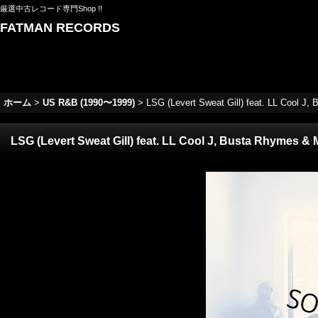
厳選中古レコード専門Shop !!
FATMAN RECORDS
ホーム
>
US R&B (1990〜1999)
>
LSG (Levert Sweat Gill) feat. LL Cool J,
LSG (Levert Sweat Gill) feat. LL Cool J, Busta Rhymes & M