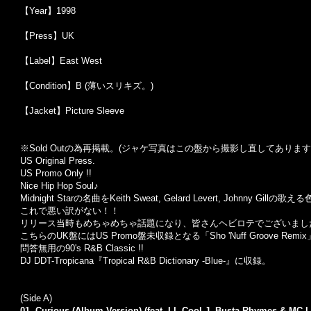
【Year】1998
【Press】UK
【Label】East West
【Condition】B (薄いスリキズ。)
【Jacket】Picture Sleeve
※Sold Out
の為再掲載。
(
ジャケ写真はこの盤から撮影し直してあります
US Original Press.
US Promo Only !!
Nice Hip Hop Soul♪
Midnight Star
の名曲を
Keith Sweat, Gelard Levert, Johnny Gill
の歌える
これで悪い訳がない！！
リリース当時もめちゃめちゃ話題になり、皆さんヘビロテでございまし
こちらの
UK
盤には
US Promo
盤未収録となる「
Sho 'Nuff Groove Remix
問答無用の
90's R&B Classic !!
DJ DDT-Tropicana
『
Tropical R&B Dictionary -Blue-
』に収録。
(Side A)
01. Curious (Album Version) (feat. LL Cool J, Busta Rhymes & MC L