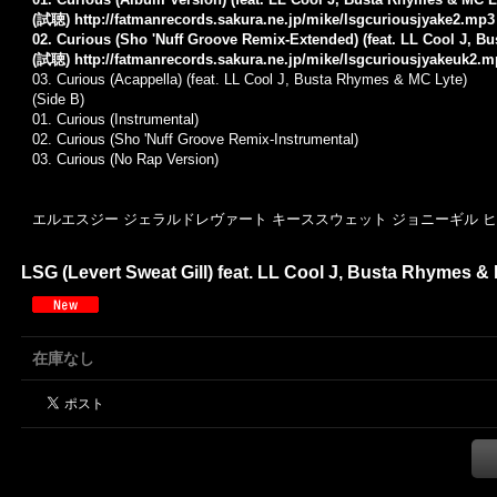
(試聴)
http://fatmanrecords.sakura.ne.jp/mike/lsgcuriousjyake2.mp3
02. Curious (Sho 'Nuff Groove Remix-Extended) (feat. LL Cool J, B
(試聴)
http://fatmanrecords.sakura.ne.jp/mike/lsgcuriousjyakeuk2.
03.
Curious (Acappella)
(feat. LL Cool J, Busta Rhymes & MC Lyte)
(Side B)
01. Curious (Instrumental)
02.
Curious (Sho 'Nuff Groove Remix-Instrumental)
03.
Curious (No Rap Version)
エルエスジー ジェラルドレヴァート キーススウェット ジョニーギル ヒップホッ
LSG (Levert Sweat Gill) feat. LL Cool J, Busta Rhymes & 
在庫なし