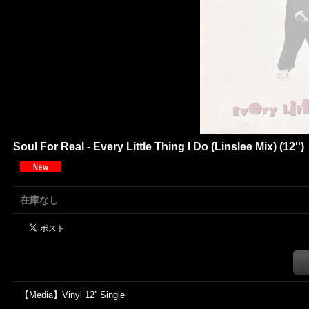
Soul For Real - Every Little Thing I Do (Linslee Mix) (12'')
在庫なし
【Media】Vinyl 12'' Single