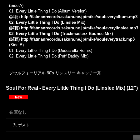
(Side A)
01. Every Little Thing I Do (Album Version)
(試聴)
http://fatmanrecords.sakura.ne.jp/mike/souleveryalbum.mp3
02. Every Little Thing I Do (Linslee Mix)
(試聴)
http://fatmanrecords.sakura.ne.jp/mike/souleverylinslee.mp3
03. Every Little Thing I Do (Trackmasterz Bounce Mix)
(試聴)
http://fatmanrecords.sakura.ne.jp/mike/souleverytrack.mp3
(Side B)
01.
Every Little Thing I Do (Dudearella Remix)
02.
Every Little Thing I Do (Puff Daddy Mix)
ソウルフォーリアル 90's リンスリー キャッチー系
Soul For Real - Every Little Thing I Do (Linslee Mix) (12'')
在庫なし