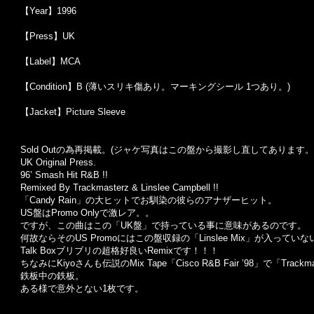
【Year】1996
【Press】UK
【Label】MCA
【Condition】B (薄いスリキ傷あり。マーキングシール 1つあり。)
【Jacket】Picture Sleeve
Sold Outの為再掲載。(ジャケ写真はこの盤から撮影し直してあります
UK Original Press.
96’ Smash Hit R&B !!
Remixed By Trackmasterz & Linslee Campbell !!
「Candy Rain」の大ヒットでお馴染の彼らのアナザーヒット。
US盤はPromo Onlyで激レア。。
ですが、この曲はこの「UK盤」で持っている事に意味があるのです。
何故ならそのUS Promoにはこの盤収録の「
Linslee Mix
」が入っていな
Talk Boxブリブリの超格好良いRemixです！！！
ちなみにKiyoさんも伝説のMix Tape「Cisco R&B Fair ’98」で「
Trackma
鉄板中の鉄板。
ある様で意外とない1枚です。