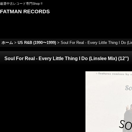
厳選中古レコード専門Shop !!
FATMAN RECORDS
ホーム
>
US R&B (1990〜1999)
>
Soul For Real - Every Little Thing I Do (Lin
Soul For Real - Every Little Thing I Do (Linslee Mix) (12'')