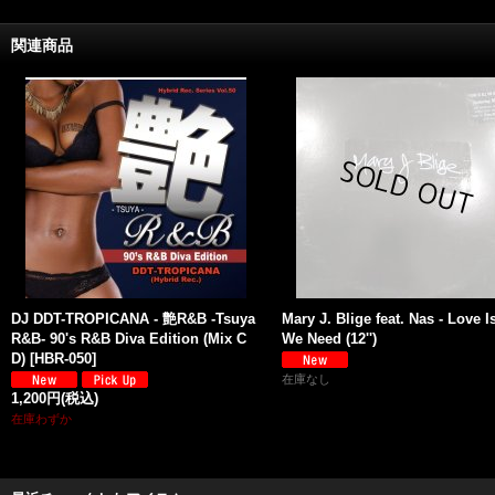
関連商品
DJ DDT-TROPICANA - 艶R&B -Tsuya
Mary J. Blige feat. Nas - Love Is
R&B- 90's R&B Diva Edition (Mix C
We Need (12'')
D)
[
HBR-050
]
在庫なし
1,200円
(税込)
在庫わずか