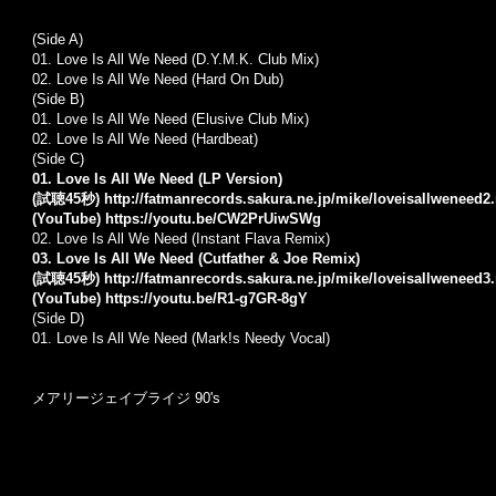
(Side A)
01. Love Is All We Need (D.Y.M.K. Club Mix)
02. Love Is All We Need (Hard On Dub)
(Side B)
01. Love Is All We Need (Elusive Club Mix)
02. Love Is All We Need (Hardbeat)
(Side C)
01. Love Is All We Need (LP Version)
(試聴45秒)
http://fatmanrecords.sakura.ne.jp/mike/loveisallweneed
(YouTube)
https://youtu.be/CW2PrUiwSWg
02. Love Is All We Need (Instant Flava Remix)
03. Love Is All We Need (Cutfather & Joe Remix)
(試聴45秒)
http://fatmanrecords.sakura.ne.jp/mike/loveisallweneed
(YouTube)
https://youtu.be/R1-g7GR-8gY
(Side D)
01. Love Is All We Need (Mark!s Needy Vocal)
メアリージェイブライジ 90's