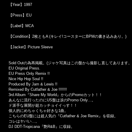
【Year】1997
【Press】EU
【Label】MCA
【Condition】2枚ともA (キレイ!コースターにBPMの書き込みあり。)
【Jacket】Picture Sleeve
Sold Outの為再掲載。(ジャケ写真はこの盤から撮影し直してあります。
EU Original Press.
EU Press Only Remix !!
Nice Hip Hop Soul !!
Produced By Jam & Lewis !!
Remixed By Cutfather & Joe !!!!!!!
3rd Album『Share My World』からのPromoカット！！
あんなに流行ったのにUS盤は涙のPromo Only…。
ド派手な展開が超カッチョイイっす！！
個人的にめちゃくちゃ好きな1曲。
こちらのEU盤には超人気の『Cutfather & Joe Remix』を収録。
コレはヤバい…。
DJ DDT-Tropicana『艶R&B』に収録。