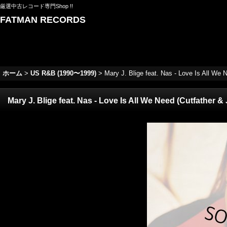
厳選中古レコード専門Shop !!
FATMAN RECORDS
ホーム
>
US R&B (1990〜1999)
>
Mary J. Blige feat. Nas - Love Is All We
Mary J. Blige feat. Nas - Love Is All We Need (Cutfather 