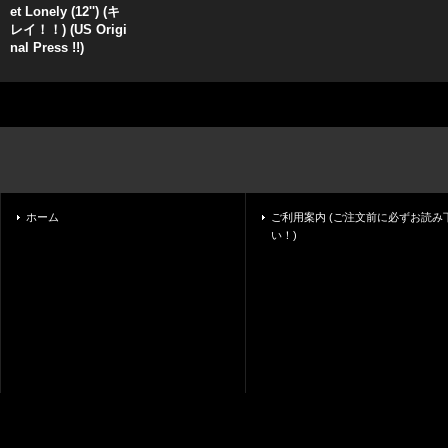
et Lonely (12'') (キ
レイ！！) (US Origi
nal Press !!)
ホーム
ご利用案内 (ご注文前に必ずお読み
い！)