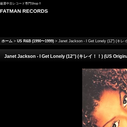
厳選中古レコード専門Shop !!
FATMAN RECORDS
ホーム
>
US R&B (1990〜1999)
>
Janet Jackson - I Get Lonely (12'') (キレ
Janet Jackson - I Get Lonely (12'') (キレイ！！) (US Original