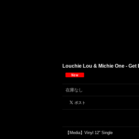
Louchie Lou & Michie One - Get D
在庫なし
【Media】Vinyl 12'' Single