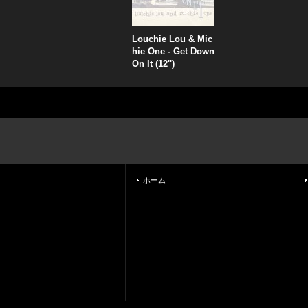
Louchie Lou & Mic
hie One - Get Down
On It (12'')
ホーム