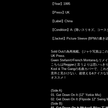
【Year】1995
【Press】UK
【Label】China
【Condition】A- (薄いスリキズ。
【Jacket】Picture Sleeve (BPMの
Sold Outの為再掲載。(ジャケ写真は
UK Press.
Gwen StefaniやFrench Montana
こちらはReggaeと言うよりは思いっきり
Kool & The Gangの名曲カバーで
意外と見かけない、超使える&ナイスな
オススメ！
(Side A)
01.
Get Down On It (12" Yorkie Mix)
02.
Get Down On It (Flipside 12" Swing 
(Side B)
01. Get Down On It (Mykaell Riley 7" M