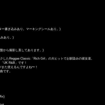
コースター書き込みあり。マーキングシールあり。)
書き込みあり。)
この盤から撮影し直してあります。)
もリメイクしたReggae Classic「Rich Girl」の大ヒットでお馴染みの彼女達。
「UK R&B」です！
、これがまた使えるんですよね〜！
1曲です。
Mix)
ix)