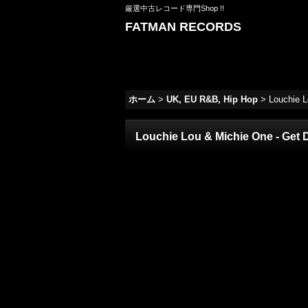
厳選中古レコード専門Shop !!
FATMAN RECORDS
ホーム
>
UK, EU R&B, Hip Hop
>
Louchie L
Louchie Lou & Michie One - Get D