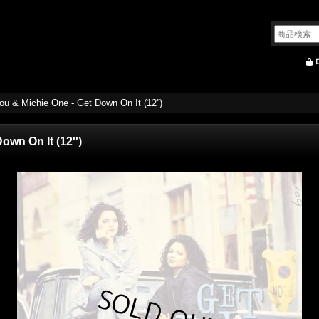
ou & Michie One - Get Down On It (12'')
own On It (12'')