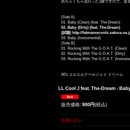
めちゃくちゃ流行った1曲ですので、是
(Side A)
01. Baby (Clean) (feat. The-Dream)
02. Baby (Dirty) (feat. The-Dream)
(試聴)
http://fatmanrecords.sakura.ne
03. Baby (Instrumental)
(Side B)
01. Rocking With The G.O.A.T. (Clean)
02. Rocking With The G.O.A.T. (Dirty)
03. Rocking With The G.O.A.T. (Instrume
00's エルエルクールジェイ ドリーム
LL Cool J feat. The-Dream - Baby 
販売価格
:
900円
(税込)
在庫わずか