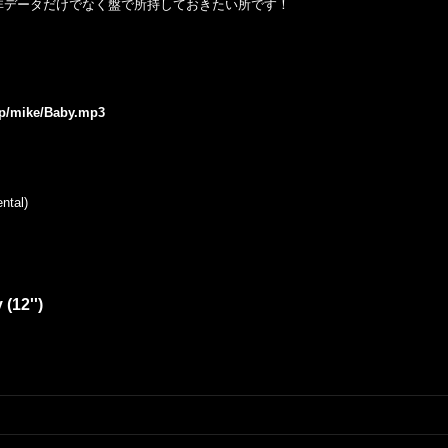
非データだけでなく盤で所持しておきたい所です！
.jp/mike/Baby.mp3
ntal)
(12'')