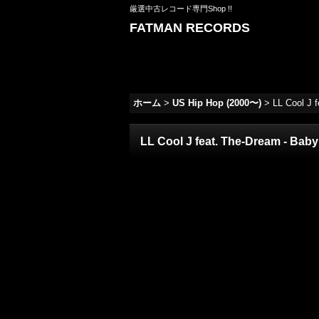
厳選中古レコード専門Shop !!
FATMAN RECORDS
ホーム
>
US Hip Hop (2000〜)
>
LL Cool J f
LL Cool J feat. The-Dream - Baby 