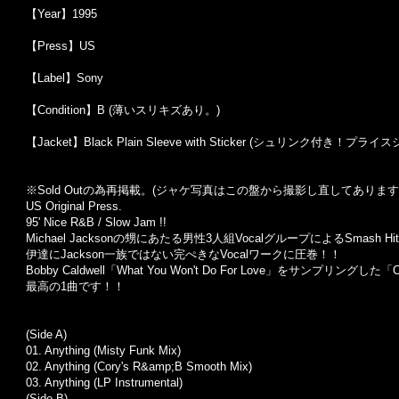
【Year】1995
【Press】US
【Label】Sony
【Condition】B (薄いスリキズあり。)
【Jacket】Black Plain Sleeve with Sticker (シュリンク付き！プ
※Sold Out
の為再掲載。
(
ジャケ写真はこの盤から撮影し直してあります
US Original Press.
95' Nice R&B / Slow Jam !!
Michael Jacksonの甥にあたる男性3人組VocalグループによるSmash Hi
伊達にJackson一族ではない完ぺきなVocalワークに圧巻！！
Bobby Caldwell「What You Won't Do For Love」をサンプリングした「
最高の1曲です！！
(Side A)
01. Anything (Misty Funk Mix)
02. Anything (Cory's R&amp;B Smooth Mix)
03. Anything (LP Instrumental)
(Side B)