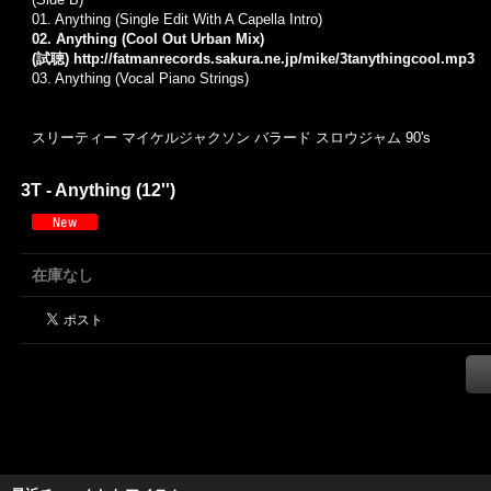
01. Anything (Single Edit With A Capella Intro)
02. Anything (Cool Out Urban Mix)
(試聴)
http://fatmanrecords.sakura.ne.jp/mike/3tanythingcool.mp3
03. Anything (Vocal Piano Strings)
スリーティー マイケルジャクソン バラード スロウジャム 90's
3T - Anything (12'')
在庫なし