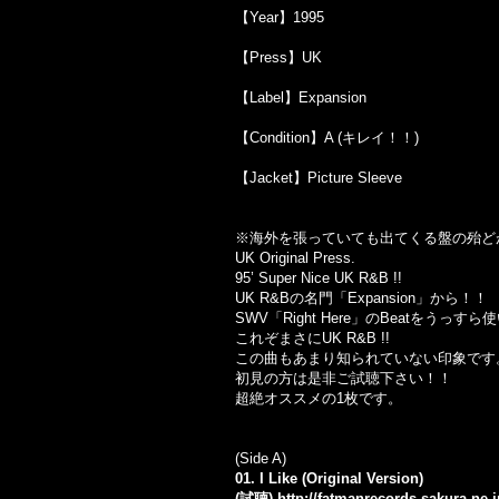
【Year】1995
【Press】UK
【Label】Expansion
【Condition】A (キレイ！！)
【Jacket】Picture Sleeve
※海外を張っていても出てくる盤の殆ど
UK Original Press.
95’ Super Nice UK R&B !!
UK R&Bの名門「Expansion」から！！
SWV「Right Here」のBeatをう
これぞまさにUK R&B !!
この曲もあまり知られていない印象です
初見の方は是非ご試聴下さい！！
超絶オススメの1枚です。
(Side A)
01. I Like (Original Version)
(試聴)
http://fatmanrecords.sakura.ne.