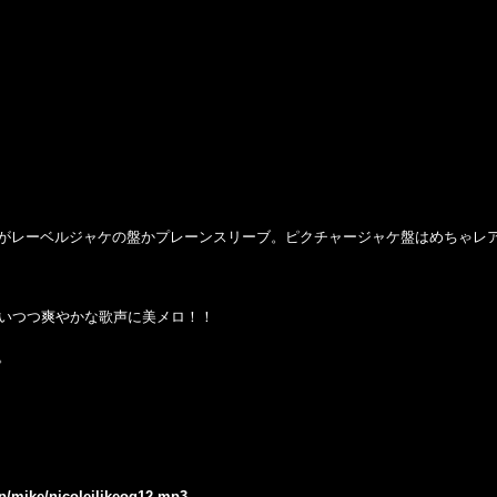
がレーベルジャケの盤かプレーンスリーブ。ピクチャージャケ盤はめちゃレ
っすら使いつつ爽やかな歌声に美メロ！！
。
jp/mike/nicoleilikeog12.mp3