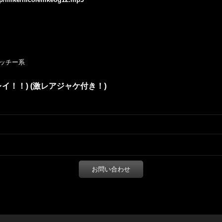
ャッチー系
2'') (キレイ！！) (激レアジャケ付き！)
お問い合わせ