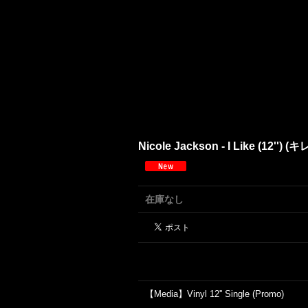
Nicole Jackson - I Like (1
在庫なし
【Media】Vinyl 12'' Single (Promo)