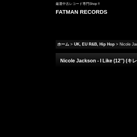
厳選中古レコード専門Shop !!
FATMAN RECORDS
ホーム
>
UK, EU R&B, Hip Hop
>
Nicole 
Nicole Jackson - I Like (12