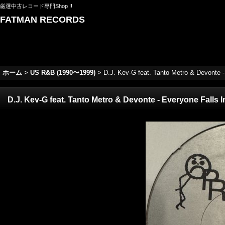
厳選中古レコード専門Shop !!
FATMAN RECORDS
ホーム
>
US R&B (1990〜1999)
>
D.J. Kev-G feat. Tanto Metro & Devonte -
D.J. Kev-G feat. Tanto Metro & Devonte - Everyone Falls 