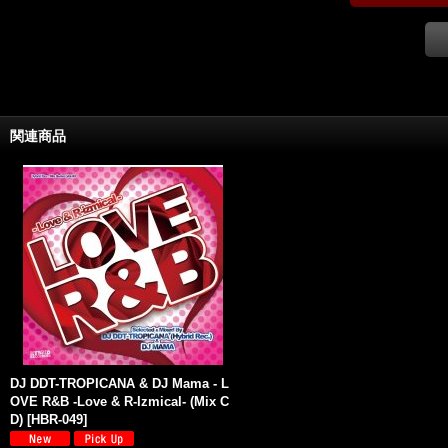
関連商品
DJ DDT-TROPICANA & DJ Mama - L
OVE R&B -Love & R-Izmical- (Mix C
D)
[
HBR-049
]