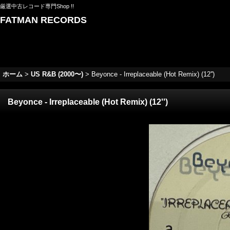
厳選中古レコード専門Shop !!
FATMAN RECORDS
ホーム
>
US R&B (2000〜)
>
Beyonce - Irreplaceable (Hot Remix) (12'')
Beyonce - Irreplaceable (Hot Remix) (12'')