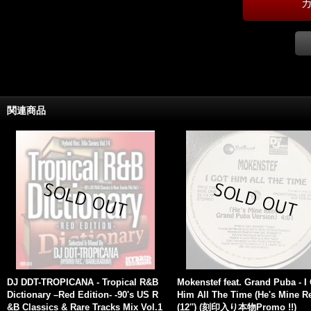
関連商品
DJ DDT-TROPICANA - Tropical R&B
Mokenstef feat. Grand Puba - I
Dictionary –Red Edition- -90's US R
Him All The Time (He's Mine R
&B Classics & Rare Tracks Mix Vol.1
(12'') (刻印入り本物Promo !!)