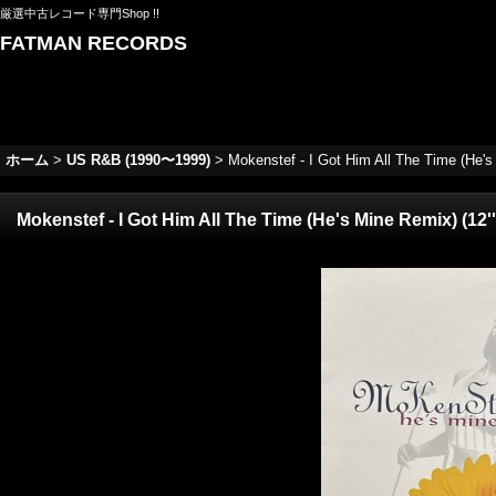
厳選中古レコード専門Shop !!
FATMAN RECORDS
ホーム
>
US R&B (1990〜1999)
>
Mokenstef - I Got Him All The Time (He's 
Mokenstef - I Got Him All The Time (He's Mine Remix) (12''