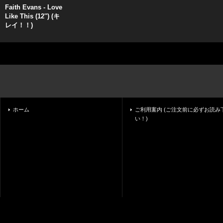
Faith Evans - Love
Like This (12'') (キ
レイ！！)
ホーム
ご利用案内 (ご注文前に必ずお読み
い！)