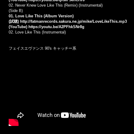
02. Never Knew Love Like This (Remix) (Instrumental)
(Side B)
01. Love Like This (Album Version)
(試聴)
http://fatmanrecords.sakura.ne.jp/mike/LoveLikeThis.mp3
(YouTube)
https://youtu.be/A2PFhkSNr8g
02. Love Like This (Instrumental)
フェイスエヴァンス 90's キャッチー系