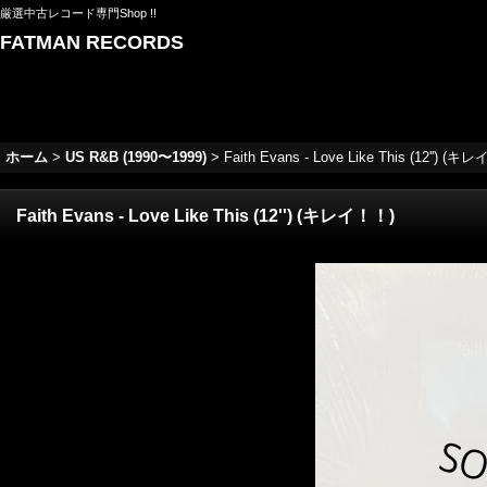
厳選中古レコード専門Shop !!
FATMAN RECORDS
ホーム
>
US R&B (1990〜1999)
>
Faith Evans - Love Like This (12'') (
Faith Evans - Love Like This (12'') (キレイ！！)