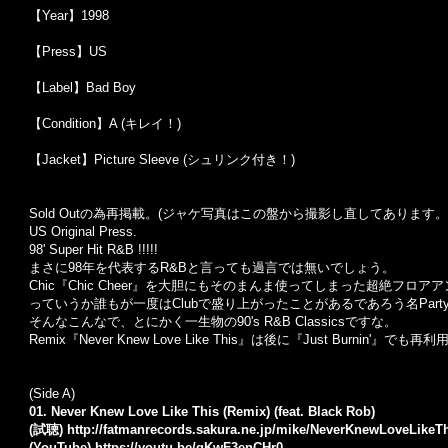
【Year】1998
【Press】US
【Label】Bad Boy
【Condition】A (キレイ！)
【Jacket】Picture Sleeve (シュリンク付き！)
Sold Outの為再掲載。(ジャケ写真はこの盤から撮影し直してあります。
US Original Press.
98' Super Hit R&B !!!!!
まさに98年を代表するR&Bと言っても過言では無いでしょう。
Chic『Chic Cheer』を大胆にもそのまんま使ってしまった超絶フロア
っていうか誰もが一度はClubで盛り上がったことがあるであろう名Party T
そんなこんなで、とにかく一生物の90's R&B Classicsですな。
Remix『Never Knew Love Like This』は後に『Just Burni
(Side A)
01. Never Knew Love Like This (Remix) (feat. Black Rob)
(試聴)
http://fatmanrecords.sakura.ne.jp/mike/NeverKnewLoveLikeT
(YouTube)
https://youtu.be/qKwF3enCHr0