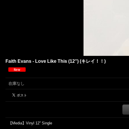
Faith Evans - Love Like This (12'') (キレイ！！)
在庫なし
【Media】Vinyl 12'' Single