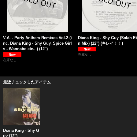
V.A. - Party Anthem Remixes Vol.2 (i
Diana King - Shy Guy (Salah Ei
nc. Diana King - Shy Guy, Spice Girl
n Mix) (12'') (キレイ！！)
s - Wannabe etc...) (12'')
在庫なし
在庫なし
最近チェックしたアイテム
Diana King - Shy G
uy (12'')