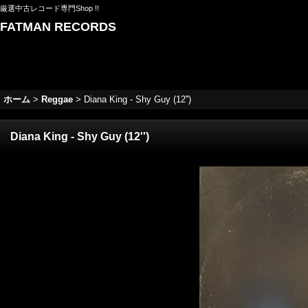
厳選中古レコード専門Shop !!
FATMAN RECORDS
ホーム
>
Reggae
>
Diana King - Shy Guy (12'')
Diana King - Shy Guy (12'')