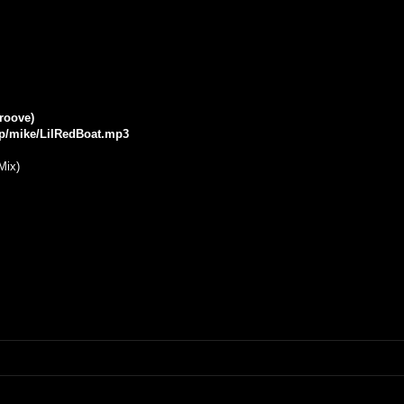
roove)
.jp/mike/LilRedBoat.mp3
Mix)