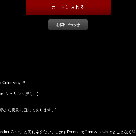
お問い合わせ
or Vinyl !!)
Sticker (シュリンク残り。)
盤から撮影し直してあります。
)
t Another Case』と同じネタ使い、しかもProduceがJam & Lewisでどこと