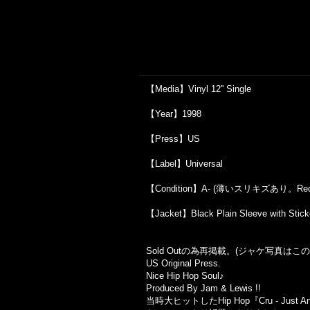
【Media】Vinyl 12'' Single
【Year】1998
【Press】US
【Label】Universal
【Condition】A- (薄いスリキズあり。Red Col
【Jacket】Black Plain Sleeve with 
Sold Out
の為再掲載。
(
ジャケ写真はこの
US Original Press.
Nice Hip Hop Soul♪
Produced By Jam & Lewis !!
当時大ヒットしたHip Hop『Cru - Jus