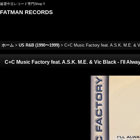
厳選中古レコード専門Shop !!
FATMAN RECORDS
ホーム
>
US R&B (1990〜1999)
>
C+C Music Factory feat. A.S.K. M.E. & Vic
C+C Music Factory feat. A.S.K. M.E. & Vic Black - I'll Alwa