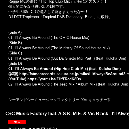
Ragga MCの絡む「Hip Hop Club Mix」が特にオススメ！！
個人的にかなり思い出の1枚です。
中学生の時にCDで購入して聴きまくったな〜！
DJ DDT-Tropicana「Tropical R&B Dictionary -Blue-」に収録。
(Side A)
01.
I'll Always Be Around (The C + C House Mix)
(Side B)
01.
I'll Always Be Around (The Ministry Of Sound House Mix)
(Side C)
01.
I'll Always Be Around (Out Da Ghetto Mix Part I) (feat. Kulcha Don)
(Side D)
01. I'll Always Be Around (Hip Hop Club Mix) (feat. Kulcha Don)
(試聴)
http://fatmanrecords.sakura.ne.jp/mike/IllAlwaysBeAround2.
(YouTube)
https://youtu.be/ZHfTRcdK8Ds
02.
I'll Always Be Around (The Jeep Mix / Album Mix) (feat. Kulcha Don)
シーアンドシーミュージックファクトリー 90's キャッチー系
C+C Music Factory feat. A.S.K. M.E. & Vic Black - I'll Alw