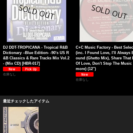
DJ DDT-TROPICANA - Tropical R&B
C+C Music Factory - Best Selec
Dictionary –Blue Edition- -90's US R
(inc. I Found Love, I'll Always 
&B Classics & Rare Tracks Mix Vol.2
ound (Ghetto Mix), Share That 
- (Mix CD)
[
HBR-017
]
Of Love, Don't Stop The Music
more) (12'')
在庫なし
在庫なし
最近チェックしたアイテム