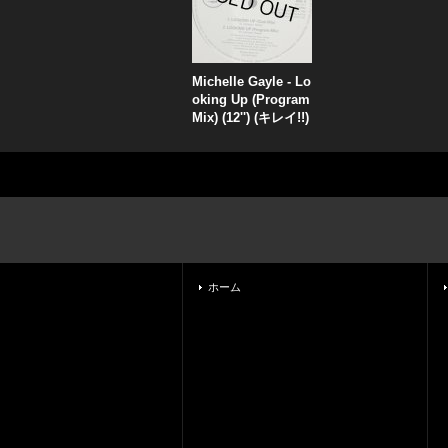
Michelle Gayle - Lo
oking Up (Program
Mix) (12'') (キレイ!!)
ホーム