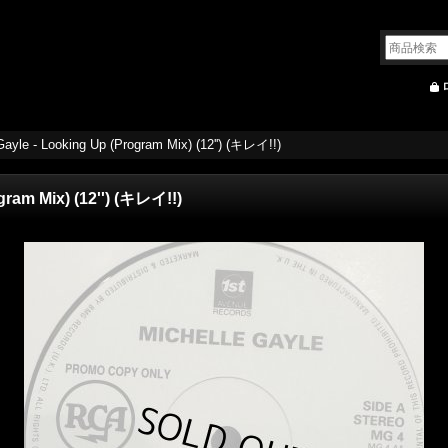
Gayle - Looking Up (Program Mix) (12'') (キレイ!!)
gram Mix) (12'') (キレイ!!)