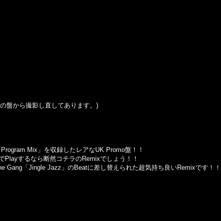
の盤から撮影し直してあります。
)
「
Program Mix
」を収録したレアな
UK Promo
盤！！
で
Play
するなら断然コチラの
Remix
でしょう！！
he Gang
「
Jingle Jazz
」の
Beat
に差し替えられた超気持ち良い
Remix
です！！