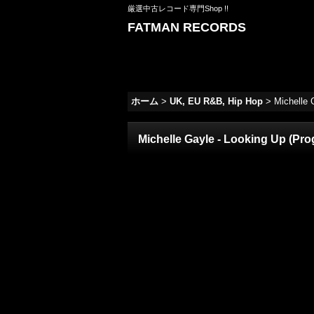
厳選中古レコード専門Shop !!
FATMAN RECORDS
ホーム
>
UK, EU R&B, Hip Hop
>
Michelle 
Michelle Gayle - Looking Up (Pro