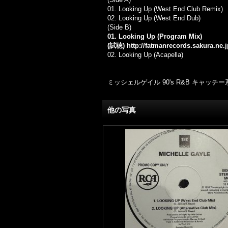
01. Looking Up (West End Club Remix)
02.
Looking Up (West End Dub)
(Side B)
01. Looking Up (Program Mix)
(試聴)
http://fatmanrecords.sakura.ne
02.
Looking Up (Acapella)
ミッシェルゲイル 90's R&B キャッチ
他の写真