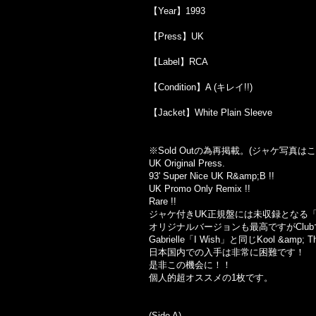
【Year】1993
【Press】UK
【Label】RCA
【Condition】A (キレイ!!)
【Jacket】White Plain Sleeve
※Sold Out
の為再掲載。
(
ジャケ写真はこ
UK Original Press.
93' Super Nice UK R&amp;B !!
UK Promo Only Remix !!
Rare !!
ジャケ付き
UK
正規盤には未収録となる
オリジナルバージョンも最高ですが
Club
Gabrielle
「
I Wish
」と同じ
Kool &amp; T
日本国内での入手は非常に困難です！
是非この機会に！！
個人的超オススメの
1
枚です。
(Side A)