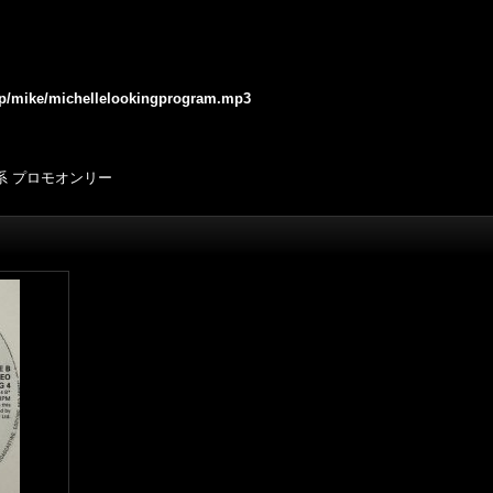
.jp/mike/michellelookingprogram.mp3
ー系 プロモオンリー