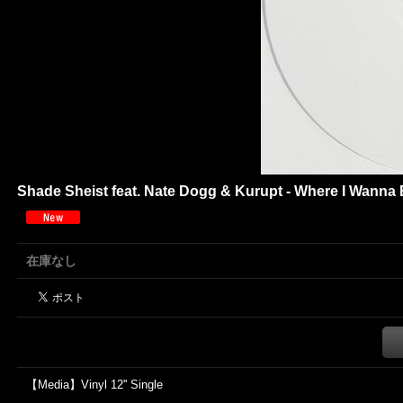
Shade Sheist feat. Nate Dogg & Kurupt - Where I Wanna
在庫なし
【Media】Vinyl 12'' Single