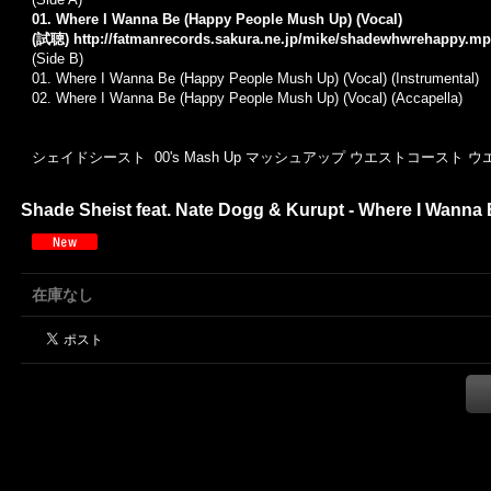
01. Where I Wanna Be (Happy People Mush Up) (Vocal)
(試聴)
http://fatmanrecords.sakura.ne.jp/mike/shadewhwrehappy.m
(Side B)
01. Where I Wanna Be (Happy People Mush Up) (Vocal) (Instrumental)
02. Where I Wanna Be (Happy People Mush Up) (Vocal) (Accapella)
シェイドシースト 00's Mash Up マッシュアップ ウエストコースト ウエッサ
Shade Sheist feat. Nate Dogg & Kurupt - Where I Wanna
在庫なし