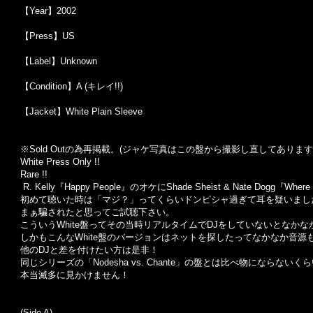
【Year】2002
【Press】US
【Label】Unknown
【Condition】A (キレイ!!)
【Jacket】White Plain Sleeve
※Sold Outの為再掲載。(ジャケ写真はこの盤から撮影し直してあります
White Press Only !!
Rare !!
R. Kelly『Happy People』のオケにShade Sheist & Nate Dogg『
初めて聴いた時は「マジ？」ってくらいドンピシャ過ぎて耳を疑いまし
まぁ騙されたと思ってご試聴下さい。
こういうWhite盤ってその当時リアルタイムでDJをしていないとなか
しかもこんなWhite盤のバージョンはネットを探したってなかなか音源
他のDJと差を付けたい方は是非！
同じシリーズの「Nodesha vs. Chante」の盤とは比べ物にならない
本当滅多に見かけません！
(Side A)