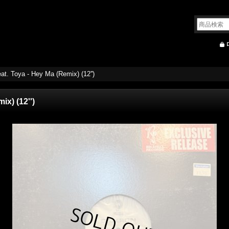
at. Toya - Hey Ma (Remix) (12'')
x) (12'')