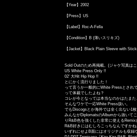
【Year】2002
【Press】US
【Label】Roc-A-Fella
【Condition】B (薄いスリキズ)
【Jacket】Black Plain Sleeve with
Sold Outのため再掲載。(ジャケ写真
US White Press Only !!
02' 大Hit Hip Hop !!
とにかく流行りました！
って言うか一般的にWhite Pressとさ
って体裁でしたよね？
コレが今となっては本当なのかはたまた
そんなワケで一応White Press扱い。
でもDiscogsとか海外では全く出な
みんながDiplomatsのAlbumから抜い
りR&B色を強くした非常に使えるRemi
R&B好きにはむしろこっちなんですかね
いずれにせよB面にはオリジナルも収録
DJ DDT-Tropicana『Kira Kira R&B -B