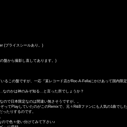
 Sticker (プライスシールあり。)
はこの盤から撮影し直してあります。)
れているこの盤ですが、一応『某レコード店がRoc-A-Fellaにかけあって国内限定
…なのかは神のみぞ知る…と言った所でしょうか？
い1枚なので日本限定なのは間違い無さそうですが。。
てこぞってPlayしていたのがこのRemixで、元々R&Bファンにも人気の1曲でしたが、
xだったりするのです。
。
なので色々使い分けてみて下さい♪
lazin'-』に収録。