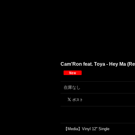
Cam'Ron feat. Toya - Hey Ma (Rem
在庫なし
【Media】Vinyl 12'' Single