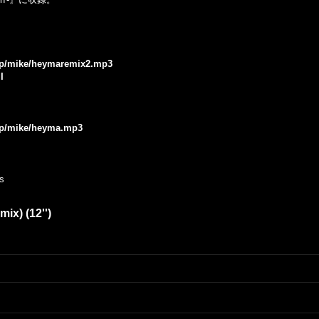
.jp/mike/heymaremix2.mp3
I
.jp/mike/heyma.mp3
s
ix) (12'')