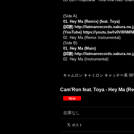
(Side A)
01. Hey Ma (Remix) (feat. Toya)
(試聴)
http://fatmanrecords.sakura.ne
(YouTube)
https://youtu.be/Iv0V8INMNI
02. Hey Ma (Remix Instrumental)
(Side B)
01. Hey Ma (Main)
(試聴)
http://fatmanrecords.sakura.ne
02. Hey Ma (Instrumental)
キャムロン キャミロン キャッチー系 00'
Cam'Ron feat. Toya - Hey Ma (Rem
在庫なし