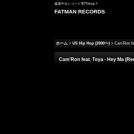
厳選中古レコード専門Shop !!
FATMAN RECORDS
ホーム
>
US Hip Hop (2000〜)
>
Cam'Ron fe
Cam'Ron feat. Toya - Hey Ma (Remi