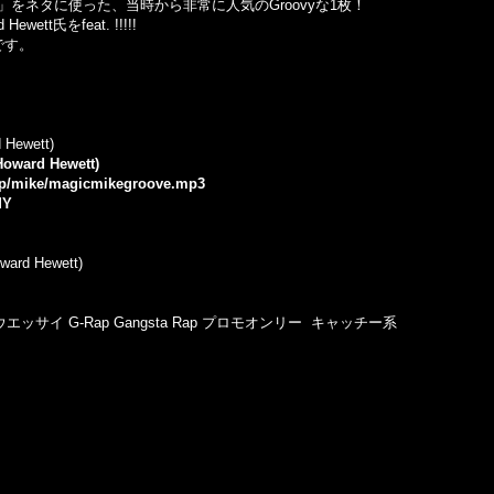
emember」をネタに使った、当時から非常に人気のGroovyな1枚！
ett氏をfeat. !!!!!
枚です。
d Hewett)
 Howard Hewett)
e.jp/mike/magicmikegroove.mp3
MY
oward Hewett)
エッサイ G-Rap Gangsta Rap プロモオンリー キャッチー系