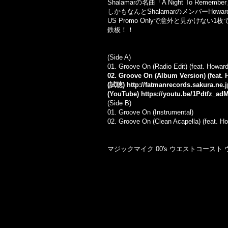
Shalamarの名曲「A Night To R
しかもなんとShalamarのメンバーHoward Hew
US Promo Onlyで意外と見かけない1
鉄板！！
(Side A)
01. Groove On (Radio Edit) (feat. Howar
02. Groove On (Album Version) (feat.
(試聴)
http://fatmanrecords.sakura.n
(YouTube)
https://youtu.be/1Pdtfz_ad
(Side B)
01. Groove On (Instrumental)
02. Groove On (Clean Acapella) (feat. H
マジックマイク 00's ウエストコースト ウ