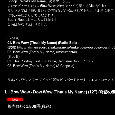
Snoop「What's My Name」のオマージュ。
まだデビューしたてのBow Wow少年がカワイく悪ぶるNiceな1曲！
リリックでは「買い食い」の内容などがRapされており、「まさに少年！
でも少年だからと侮るなかれ！
BeatもRapも本当に大人顔負け！
当時はかなり流行りました！
(Side A)
01. Bow Wow (That's My Name) (Radio Edit)
(試聴)
http://fatmanrecords.sakura.ne.jp/mike/bowwowbowwow.mp
02. Bow Wow (That's My Name) (Instrumental)
(Side B)
01. This Playboy (feat. Big Duke, Jermaine Dupri, R.O.C)
02. Bow Wow (That's My Name) (A Cappella)
リルバウワウ スヌープドッグ 00's ビルボードヒット ウエストコースト
Lil Bow Wow - Bow Wow (That's My Name) (12'') (奇
販売価格
:
1,800円
(税込)