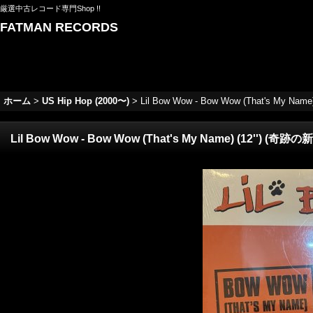
厳選中古レコード専門Shop !!
FATMAN RECORDS
ホーム
>
US Hip Hop (2000〜)
>
Lil Bow Wow - Bow Wow (That's My Na
Lil Bow Wow - Bow Wow (That's My Name) (12'') (奇跡