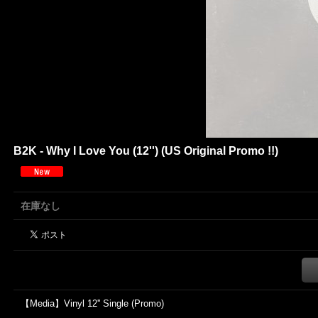
B2K - Why I Love You (12'') (US Original Promo !!)
在庫なし
【Media】Vinyl 12'' Single (Promo)