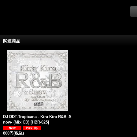
関連商品
DJ DDT-Tropicana - Kira Kira R&B -S
now- (Mix CD)
[
HBR-025
]
800円
(税込)