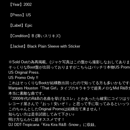
【Year】2002
【Press】US
【Label】Epic
【Condition】B (薄いスリキズ)
【Jacket】Black Plain Sleeve with Sticker
※Sold Outの為再掲載。(ジャケ写真はこの盤から撮影しなおしてありま
そっくりなBoot盤が出回っておりますがこちらはバッチリ本物US Prom
US Original Press.
US Promo Only !!
これはそっくりなBootが結構数出回ったので知ってる方も多いかもです
Marques Houston『That Girl』タイプのキラキラで超美メロなMid R
本当に素敵な曲です。
『2000年代のR&Bの名曲を挙げるスレ』とかあったら確実にコイツはリ
レコード屋さんで『おっ！安いぞ！』と思って手に取ってみるといっつも
このちゃんとしたOriginal Promoは結構出て来ません！
知らない方は是非試聴してみて下さい♪
明け方なんかに超オススメです！
DJ DDT-Tropicana『Kira Kira R&B -Snow-』に収録。