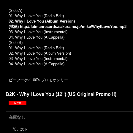
(Side A)
01. Why I Love You (Radio Edit)
02. Why I Love You (Album Version)
(試聴)
http://fatmanrecords.sakura.ne.jp/mike/WhyILoveYou.mp3
03. Why I Love You (Instrumental)
04. Why I Love You (A Cappella)
(Side B)
01. Why I Love You (Radio Edit)
02. Why I Love You (Album Version)
03. Why I Love You (Instrumental)
04. Why I Love You (A Cappella)
ビーツーケイ 00's プロモオンリー
B2K - Why I Love You (12'') (US Original Promo !!)
在庫なし