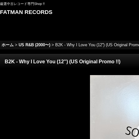
厳選中古レコード専門Shop !!
FATMAN RECORDS
ホーム
>
US R&B (2000〜)
>
B2K - Why I Love You (12'') (US Original Promo
B2K - Why I Love You (12'') (US Original Promo !!)