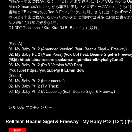
当時から非常に数が少なく、「幻」とまで称されたレアなUS Promo Only
Main Stream系のTrackながら非常に美しいメロディーのVocal、
当時は『ElektraなのにRoc-A-Fellaジャケ』な所、さらには『その
やっぱり非常に数が少なかったのか未だに国内では滅多にお目に書かれ
個人的にも非常に好きな1曲。
DJ DDT-Tropicana『Kira Kira R&B -Blazin'-』に収録。
(Side A)
01. My Baby Pt. 2 (Amended Version) (feat. Beanie Sigel & Freeway)
02. My Baby Pt. 2 (Main Pass) (Vox Up) (feat. Beanie Sigel & Freewa
(試聴)
http://fatmanrecords.sakura.ne.jp/mike/rellmybaby2.mp3
03. My Baby Pt. 2 (R&B Version W/O Rap)
(YouTube)
https://youtu.be/gHHLDhmidow
(Side B)
01. My Baby Pt. 2 (Instrumental)
02. My Baby Pt. 2 (TV Track)
03. My Baby Pt. 2 (A Cappella) (feat. Beanie Sigel & Freeway)
レル 00's プロモオンリー
Rell feat. Beanie Sigel & Freeway - My Baby Pt.2 (12'') (