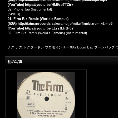
(YouTube)
https://youtu.be/HM9zpTTZirk
02. Phone Tap (Instrumental)
(Side B)
01. Firm Biz Remix (World's Famous)
(試聴)
http://fatmanrecords.sakura.ne.jp/mike/firmbizremix6.mp3
(YouTube)
https://youtu.be/L1zsJLh3P0Y
02. Firm Biz Remix (World's Famous) (Instrumental)
ナス ナズ ドクダードレ プロモオンリー 90's Boom Bap ブーンバップ
他の写真