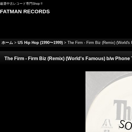
厳選中古レコード専門Shop !!
FATMAN RECORDS
ホーム
>
US Hip Hop (1990〜1999)
>
The Firm - Firm Biz (Remix) (World's 
The Firm - Firm Biz (Remix) (World's Famous) b/w Phone T