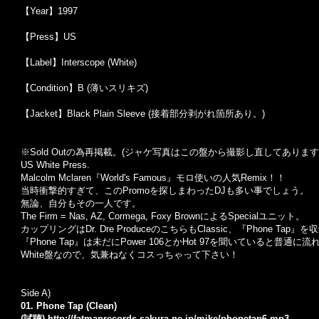
【Year】1997
【Press】US
【Label】Interscope (White)
【Condition】B (薄いスリキズ)
【Jacket】Black Plain Sleeve (接着部分剥がれ箇所あり。)
※Sold Outの為再掲載。(ジャケ写真はこの盤から撮影し直してあります
US White Press.
Malcolm Mclaren『World's Famous』モロ使いの人気Remix！！
当時衝撃的すぎて、このPromoを探しまわったDJも多い事でしょう。
無論、自分もその一人です。
The Firm = Nas, AZ, Cormega, Foxy BrownによるSpecialユニット。
カップリングはDr. Dre ProduceのこちらもClassic、『Phone T
『Phone Tap』は未だにPower 106とかHot 97を聞いていると普通
White盤なので、気兼ねなくコスっちゃって下さい！
Side A)
01. Phone Tap (Clean)
(試聴)
http://fatmanrecords.sakura.ne.jp/mike/phonetap6.mp3