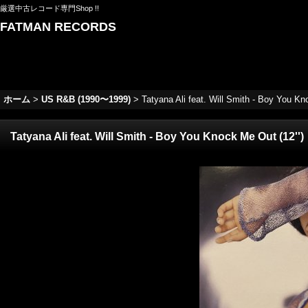
厳選中古レコード専門Shop !!
FATMAN RECORDS
ホーム
>
US R&B (1990〜1999)
>
Tatyana Ali feat. Will Smith - Boy You Kn
Tatyana Ali feat. Will Smith - Boy You Knock Me Out (12'')