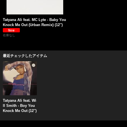
Tatyana Ali feat. MC Lyte - Baby You
Knock Me Out (Urban Remix) (12'')
在庫なし
最近チェックしたアイテム
Tatyana Ali feat. Wi
ll Smith - Boy You
Knock Me Out (12'')