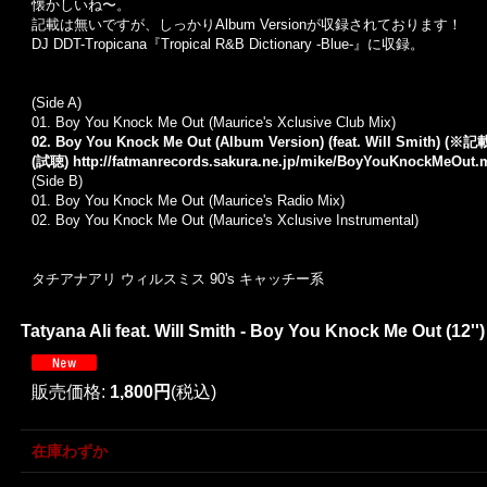
懐かしいね〜。
記載は無いですが、しっかりAlbum Versionが収録されております！
DJ DDT-Tropicana『Tropical R&B Dictionary -Blue-』に収録。
(Side A)
01. Boy You Knock Me Out (Maurice's Xclusive Club Mix)
02. Boy You Knock Me Out (Album Version) (feat. Will Smith
(試聴)
http://fatmanrecords.sakura.ne.jp/mike/BoyYouKnockMeOut.
(Side B)
01. Boy You Knock Me Out (Maurice's Radio Mix)
02. Boy You Knock Me Out (Maurice's Xclusive Instrumental)
タチアナアリ ウィルスミス 90's キャッチー系
Tatyana Ali feat. Will Smith - Boy You Knock Me Out (12'')
販売価格
:
1,800円
(税込)
在庫わずか