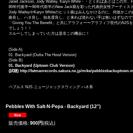
Janet Jackson, Jody Watley, Karyn White・・とくればあとはこの
80年代後半〜90年代前半のNew Jack期を彩った代表的女性アーティス
Jody WatleyやKaryn Whiteのヒット曲はみんなかけるのに、
曲良し、ハネ良し、知名度良し、と来れば使わない手は無いはずなので
「Giving You The Benefit」と共にアラフォー〜アラフィフ世代
でしょう！！
スルーしてしまっていた方は是非この機会に！
(Side A)
01. Backyard (Outta The Hood Version)
(Side B)
01. Backyard (Uptown Club Version)
(試聴)
http://fatmanrecords.sakura.ne.jp/mike/pebblesbackuptown.
ペブルス NJS ニュージャックスウィング ハネ系
Pebbles With Salt-N-Pepa - Backyard (12'')
販売価格
:
900円
(税込)