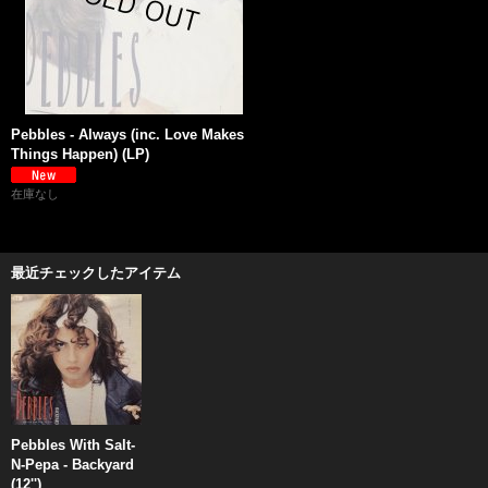
Pebbles - Always (inc. Love Makes
Things Happen) (LP)
在庫なし
最近チェックしたアイテム
Pebbles With Salt-
N-Pepa - Backyard
(12'')