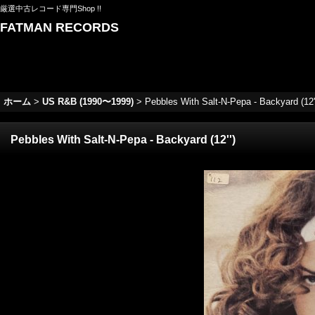
厳選中古レコード専門Shop !!
FATMAN RECORDS
ホーム
>
US R&B (1990〜1999)
>
Pebbles With Salt-N-Pepa - Backyard (12'
Pebbles With Salt-N-Pepa - Backyard (12'')