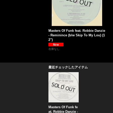
Masters Of Funk feat. Robbie Danzie
- Reminince (b/w Skip To My Lou) (1
2'')
在庫なし
最近チェックしたアイテム
Masters Of Funk fe
at. Robbie Danzie -