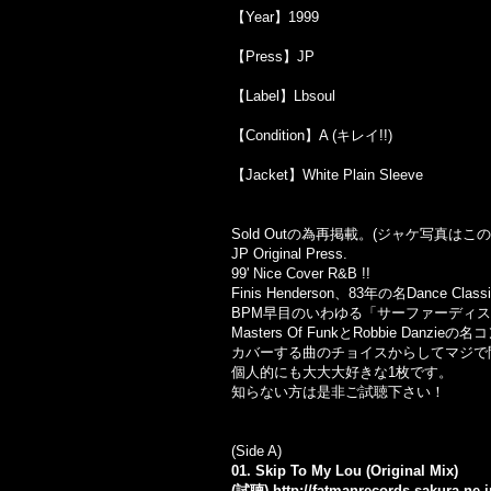
【Year】1999
【Press】JP
【Label】Lbsoul
【Condition】A (キレイ!!)
【Jacket】White Plain Sleeve
Sold Outの為再掲載。(ジャケ写真は
JP Original Press.
99' Nice Cover R&B !!
Finis Henderson、83年の名Dance Cl
BPM早目のいわゆる「サーファーディス
Masters Of FunkとRobbie Da
カバーする曲のチョイスからしてマジで
個人的にも大大大好きな1枚です。
知らない方は是非ご試聴下さい！
(Side A)
01. Skip To My Lou (Original Mix)
(試聴)
http://fatmanrecords.sakura.ne