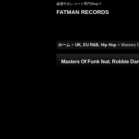
厳選中古レコード専門Shop !!
FATMAN RECORDS
ホーム
>
UK, EU R&B, Hip Hop
>
Masters O
Masters Of Funk feat. Robbie Dan