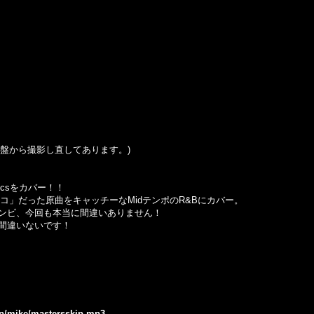
この盤から撮影し直してあります。)
assicsをカバー！！
コ」だった原曲をキャッチーなMidテンポのR&Bにカバー。
nzieの名コンビ、今回も本当に間違いありません！
間違いないです！
.jp/mike/mastersskip.mp3