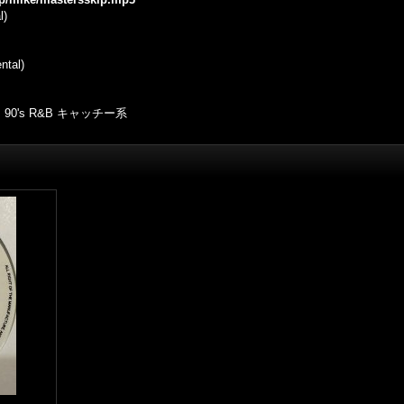
l)
ntal)
0's R&B キャッチー系