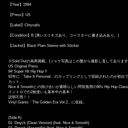
【Year】1994
【Press】US
【Label】Chrysalis
【Condition】B (薄いスリキズあり。コースターに書き込みあり。)
【Jacket】Black Plain Sleeve with Sticker
※Sold Outの為再掲載。(ジャケ写真はこの盤から撮影し直してあります
US Original Press.
94' Super Hit Hip Hop !!
92年に「Take It Personal」のカップリングとして収録されたのが初出で
カット。
Nice & Smoothとの掛け合いが素晴らしい問答無用の90's Hip Hop Classic
イントロでの2枚使いも基本中の基本！
説明不用！！
Vinyl Giants「The Golden Era Vol.2」に収録。
(Side A)
01. Dwyck (Clean Version) (feat. Nice & Smooth)
02. Dwyck (Accapella) (feat. Nice & Smooth)