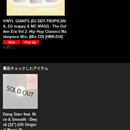
VINYL GIANTS (DJ DDT-TROPICAN
A, DJ mappy & MC MAGI) - The Gol
den Era Vol.2 -Hip Hop Classics Ma
sterpiece Mix- (Mix CD)
[
HBR-034
]
在庫なし
最近チェックしたアイテム
Gang Starr feat. Ni
ce & Smooth - Dwy
ck (12'') (US Origin
al Press !!)