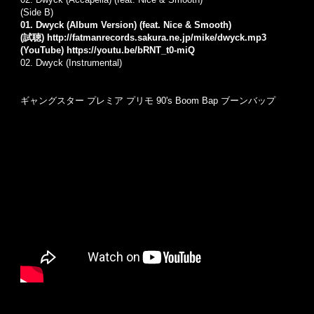
(Side B)
01. Dwyck (Album Version) (feat. Nice & Smooth)
(試聴)
http://fatmanrecords.sakura.ne.jp/mike/dwyck.mp3
(YouTube)
https://youtu.be/bRNT_t0-miQ
02. Dwyck (Instrumental)
ギャングスター プレミア プリモ 90's Boom Bap ブーンバップ