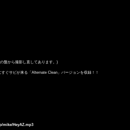
はこの盤から撮影し直してあります。)
すぐサビが来る「Alternate Clean」バージョンを収録！！
.jp/mike/HeyAZ.mp3