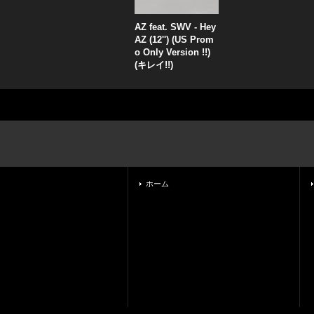
AZ feat. SWV - Hey
AZ (12'') (US Prom
o Only Version !!)
(キレイ!!)
ホーム