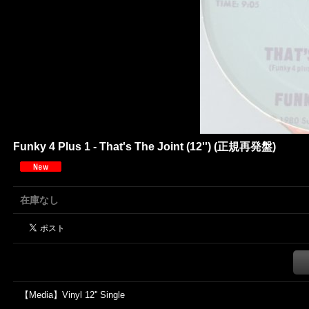
Funky 4 Plus 1 - That's The Joint (12'') (正規再発盤)
在庫なし
【Media】Vinyl 12'' Single