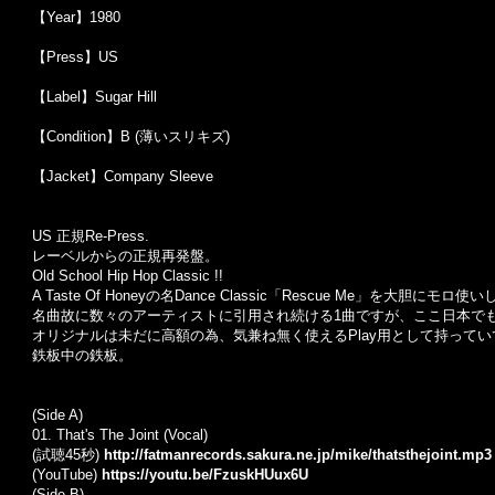
【Year】1980
【Press】US
【Label】Sugar Hill
【Condition】B (薄いスリキズ)
【Jacket】Company Sleeve
US 正規Re-Press.
レーベルからの正規再発盤。
Old School Hip Hop Classic !!
A Taste Of Honeyの名Dance Classic「Rescue Me」を大胆にモロ使いした
名曲故に数々のアーティストに引用され続ける1曲ですが、ここ日本でも
オリジナルは未だに高額の為、気兼ね無く使えるPlay用として持って
鉄板中の鉄板。
(Side A)
01.
That's The Joint (Vocal)
(試聴45秒)
http://fatmanrecords.sakura.ne.jp/mike/thatsthejoint.mp3
(YouTube)
https://youtu.be/FzuskHUux6U
(Side B)