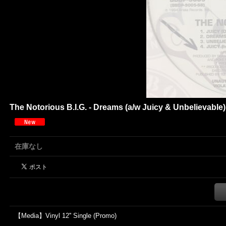
The Notorious B.I.G. - Dreams (a/w Juicy & Unbelievable) 
在庫なし
【Media】Vinyl 12'' Single (Promo)