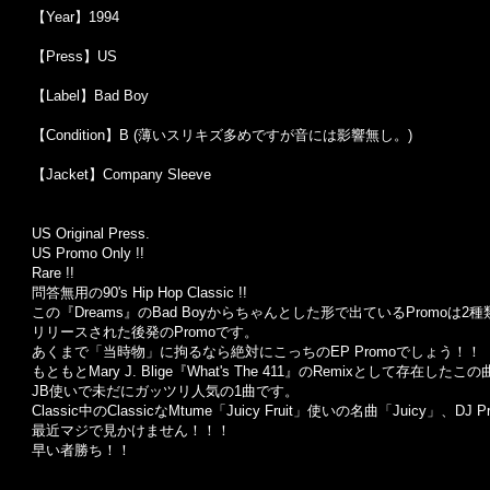
【Year】1994
【Press】US
【Label】Bad Boy
【Condition】B (薄いスリキズ多めですが音には影響無し。)
【Jacket】Company Sleeve
US Original Press.
US Promo Only !!
Rare !!
問答無用の90's Hip Hop Classic !!
この『Dreams』のBad Boyからちゃんとした形で出ているPromoは
リリースされた後発のPromoです。
あくまで「当時物」に拘るなら絶対にこっちのEP Promoでしょう！！
もともとMary J. Blige『What's The 411』のRemixとして
JB使いで未だにガッツリ人気の1曲です。
Classic中のClassicなMtume「Juicy Fruit」使いの名曲「Juicy」、D
最近マジで見かけません！！！
早い者勝ち！！