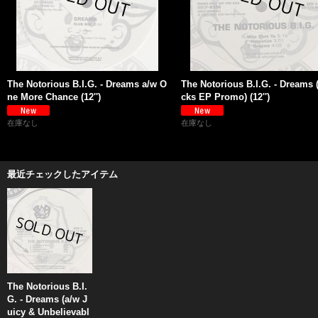
The Notorious B.I.G. - Dreams a/w O
The Notorious B.I.G. - Dreams (
ne More Chance (12'')
cks EP Promo) (12'')
在庫なし
在庫なし
最近チェックしたアイテム
The Notorious B.I.
G. - Dreams (a/w J
uicy & Unbelievabl