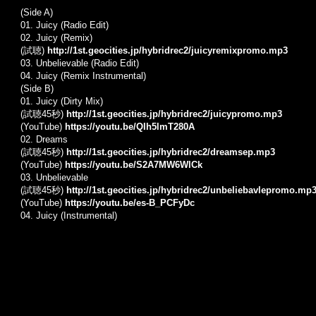
(Side A)
01.
Juicy (Radio Edit)
02.
Juicy (Remix)
(試聴)
http://1st.geocities.jp/hybridrec2/juicyremixpromo.mp3
03.
Unbelievable (Radio Edit)
04.
Juicy (Remix Instrumental)
(Side B)
01.
Juicy (Dirty Mix)
(試聴45秒)
http://1st.geocities.jp/hybridrec2/juicypromo.mp3
(YouTube)
https://youtu.be/QIh5lmT280A
02.
Dreams
(試聴45秒)
http://1st.geocities.jp/hybridrec2/dreamsep.mp3
(YouTube)
https://youtu.be/S2A7MW6WlCk
03.
Unbelievable
(試聴45秒)
http://1st.geocities.jp/hybridrec2/unbeliebavlepromo.mp
(YouTube)
https://youtu.be/es-B_PCFyDc
04.
Juicy (Instrumental)