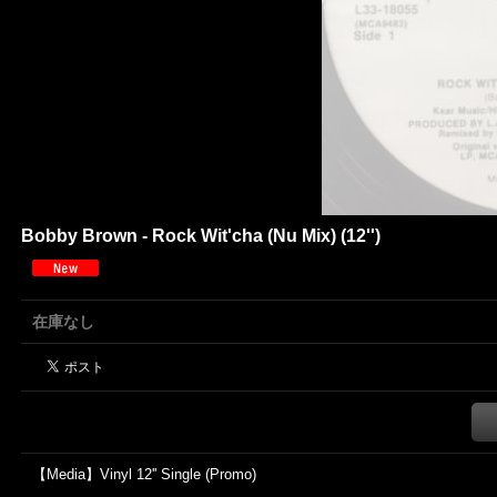
Bobby Brown - Rock Wit'cha (Nu Mix) (12'')
在庫なし
【Media】Vinyl 12'' Single (Promo)