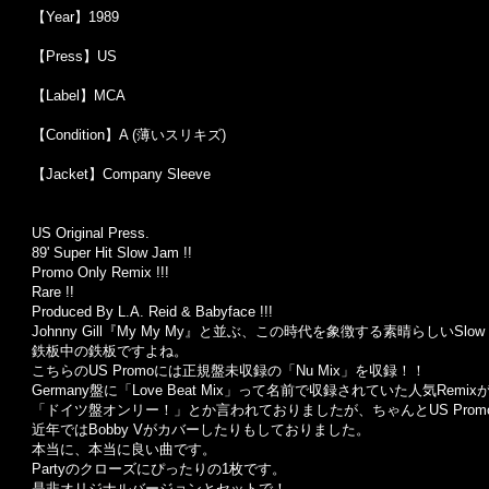
【Year】1989
【Press】US
【Label】MCA
【Condition】A (薄いスリキズ)
【Jacket】Company Sleeve
US Original Press.
89' Super Hit Slow Jam !!
Promo Only Remix !!!
Rare !!
Produced By L.A. Reid & Babyface !!!
Johnny Gill『My My My』と並ぶ、この時代を象徴する素晴らしいSlow
鉄板中の鉄板ですよね。
こちらのUS Promoには正規盤未収録の「Nu Mix」を収録！！
Germany盤に「Love Beat Mix」って名前で収録されていた人気Rem
「ドイツ盤オンリー！」とか言われておりましたが、ちゃんとUS Pro
近年ではBobby Vがカバーしたりもしておりました。
本当に、本当に良い曲です。
Partyのクローズにぴったりの1枚です。
是非オリジナルバージョンとセットで！