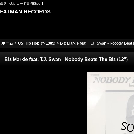
厳選中古レコード専門Shop !!
FATMAN RECORDS
ホーム
>
US Hip Hop (〜1989)
>
Biz Markie feat. T.J. Swan - Nobody Beats 
Biz Markie feat. T.J. Swan - Nobody Beats The Biz (12'')