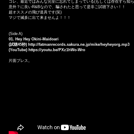
コレ、最近ではみんな完全に忘れてしまっている(もしくは存在すら知ら
意外？に良いR&Bなので、騙されたと思って是非ご試聴下さい！！
超オススメの飛び道具です(笑)
マジで滅多に出て来ませんよ！！！
(Side A)
01. Hey Hey Okini-Maidoari
(試聴45秒)
http://fatmanrecords.sakura.ne.jp/mike/heyheyorg.mp3
(YouTube)
https://youtu.be/PXz1hWo-Wro
片面プレス。