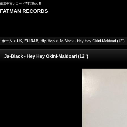
厳選中古レコード専門Shop !!
FATMAN RECORDS
ホーム
>
UK, EU R&B, Hip Hop
>
Ja-Black - Hey Hey Okini-Maidoari (12'')
Ja-Black - Hey Hey Okini-Maidoari (12'')