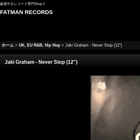
厳選中古レコード専門Shop !!
FATMAN RECORDS
ホーム
>
UK, EU R&B, Hip Hop
>
Jaki Graham - Never Stop (12'')
Jaki Graham - Never Stop (12'')