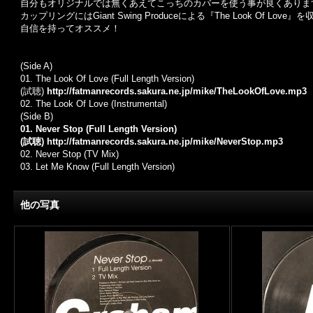
自分もオリジナルでは無くあえてこっちのカバーを使う事が良くありま
カップリングにはGiant Swing Produceによる『The Look Of L
自信を持ってオススメ！
(Side A)
01. The Look Of Love (Full Length Version)
(試聴)
http://fatmanrecords.sakura.ne.jp/mike/TheLookOfLove.mp3
02. The Look Of Love (Instrumental)
(Side B)
01. Never Stop (Full Length Version)
(試聴)
http://fatmanrecords.sakura.ne.jp/mike/NeverStop.mp3
02. Never Stop (TV Mix)
03. Let Me Know (Full Length Version)
他の写真