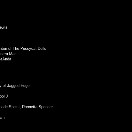
Lewis
rnton of The Pussycat Dolls
airra Mari
 DeAnda
ey of Jagged Edge
ool J
Shade Sheist, Ronnetta Spencer
eam