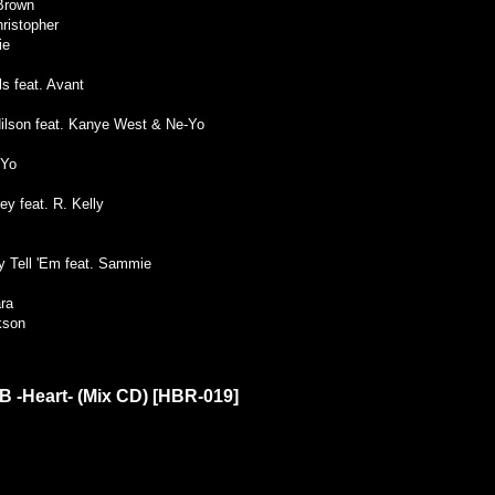
 Brown
hristopher
ie
ls feat. Avant
ilson feat. Kanye West & Ne-Yo
-Yo
y feat. R. Kelly
y Tell 'Em feat. Sammie
ara
kson
B -Heart- (Mix CD)
[
HBR-019
]