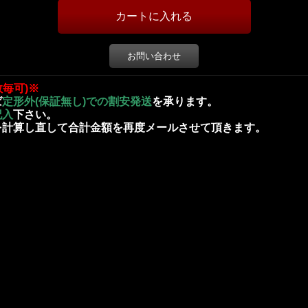
お問い合わせ
数毎可)※
ば
定形外(保証無し)での割安発送
を承ります。
記入
下さい。
を計算し直して合計金額を再度メールさせて頂きます。