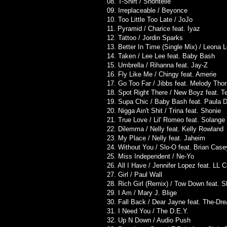
08. T-Shirt / Shontelle
09. Irreplaceable / Beyonce
10. Too Little Too Late / JoJo
11. Pyramid / Charice feat. Iyaz
12. Tattoo / Jordin Sparks
13. Better In Time (Single Mix) / Leona 
14. Taken / Lee Lee feat. Baby Bash
15. Umbrella / Rihanna feat. Jay-Z
16. Fly Like Me / Chingy feat. Amerie
17. Go Too Far / Jibbs feat. Melody Tho
18. Spot Right There / New Boyz feat. Te
19. Supa Chic / Baby Bash feat. Paula
20. Nigga Ain't Shit / Trina feat. Shonie
21. True Love / Lil' Romeo feat. Solange
22. Dilemma / Nelly feat. Kelly Rowland
23. My Place / Nelly feat. Jaheim
24. Without You / Slo-O feat. Brian Cas
25. Miss Independent / Ne-Yo
26. All I Have / Jennifer Lopez feat. LL C
27. Girl / Paul Wall
28. Rich Girl (Remix) / Tow Down feat. 
29. I Am / Mary J. Blige
30. Fall Back / Dear Jayne feat. The-Dr
31. I Need You / The D.E.Y.
32. Up N Down / Audio Push