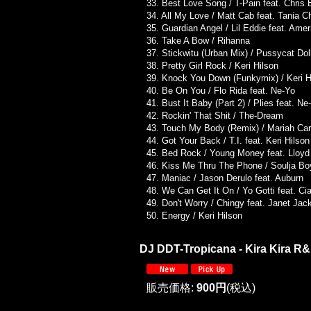
33. Best Love Song / T-Pain feat. Chris
34. All My Love / Matt Cab feat. Tania C
35. Guardian Angel / Lil Eddie feat. Amer
36. Take A Bow / Rihanna
37. Stickwitu (Urban Mix) / Pussycat Dol
38. Pretty Girl Rock / Keri Hilson
39. Knock You Down (Funkymix) / Keri H
40. Be On You / Flo Rida feat. Ne-Yo
41. Bust It Baby (Part 2) / Plies feat. Ne
42. Rockin' That Shit / The-Dream
43. Touch My Body (Remix) / Mariah Care
44. Got Your Back / T.I. feat. Keri Hilson
45. Bed Rock / Young Money feat. Lloyd
46. Kiss Me Thru The Phone / Soulja Bo
47. Maniac / Jason Derulo feat. Auburn
48. We Can Get It On / Yo Gotti feat. Ci
49. Don't Worry / Chingy feat. Janet Jac
50. Energy / Keri Hilson
DJ DDT-Tropicana - Kira Kira R&
販売価格
:
900円
(税込)