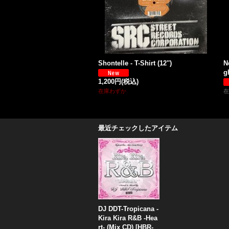
Shontelle - T-Shirt (12'')
N
g
1,200円
(税込)
在庫わずか
在
最近チェックしたアイテム
DJ DDT-Tropicana -
Kira Kira R&B -Hea
rt- (Mix CD)
[
HBR-