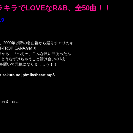
キラでLOVEなR&B、全50曲！！
19
、2000年以降の名曲群から選りすぐりのキ
TROPICANAがMIX！！
T曲から、『へえ〜、こんな良い曲あったん
』とうなずけちゃうこと請け合いの1枚！
Bを聞いて元気になりましょう！！
s.sakura.ne.jp/mike/heart.mp3
ton & Trina