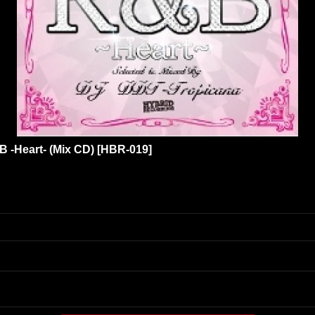
B -Heart- (Mix CD)
[
HBR-019
]