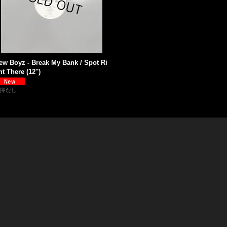
ew Boyz - Break My Bank / Spot Ri
ht There (12'')
庫なし