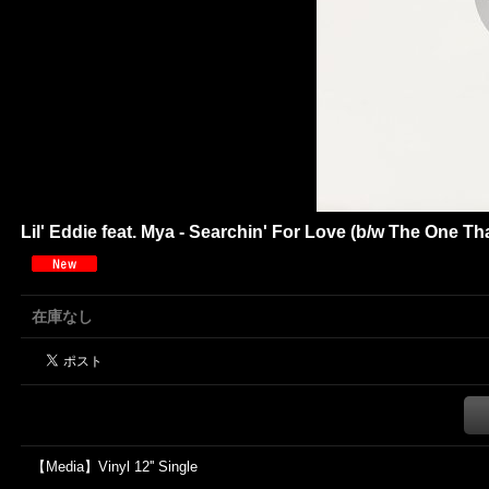
Lil' Eddie feat. Mya - Searchin' For Love (b/w The One Tha
在庫なし
【Media】Vinyl 12'' Single