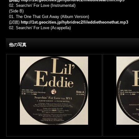
02. Searchin' For Love (Instrumental)
(Side B)
01.
The One That Got Away (Album Version)
(試聴)
http://1st.geocities.jp/hybridrec2/lileddietheonethat.mp3
02. Searchin' For Love (Acappella)
他の写真