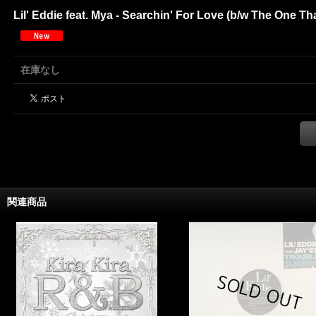
Lil' Eddie feat. Mya - Searchin' For Love (b/w The One Tha
在庫なし
関連商品