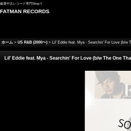
厳選中古レコード専門Shop !!
FATMAN RECORDS
ホーム
>
US R&B (2000〜)
>
Lil' Eddie feat. Mya - Searchin' For Love (b/w
Lil' Eddie feat. Mya - Searchin' For Love (b/w The One Tha