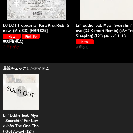
DJ DDT-Tropicana - Kira Kira R&B -S
Lil' Eddie feat. Mya - Searchin'
now- (Mix CD)
[
HBR-025
]
ove (DJ Komori Remix) (a/w Tr
Sleeping) (12'') (キレイ！！)
800円
(税込)
在庫わずか
在庫なし
最近チェックしたアイテム
Lil' Eddie feat. Mya
- Searchin' For Lov
e (b/w The One Tha
t Got Away) (12'')