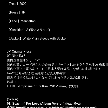
【Year】2009
【Press】JP
【Label】Manhattan
【Condition】A (薄いスリキズ)
【Jacket】White Plain Sleeve with Sticker
JP Original Press,
09' Nice R&B !!
国内企画盤オンリー12'' !!
国内の某レコード屋さんの企画でリリースされたキラキラ系Nice R&B !
国内企画って事もあり、もろ日本人受け抜群！な感じの曲調です！
Ne-Yo辺りが好きなら絶対にど真ん中確実！
最近では全く見かけなくなってしまった超人気の1枚です。
鉄板 ！！！
DJ DDT-Tropicana「Kira Kira R&B -Snow-」に収録。
(Side A)
01. Seachin' For Love (Album Version) (feat. Mya)
(試聴)
http://1st.geocities.jp/hybridrec2/lileddiesearchin.mp3