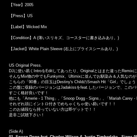
【Year】2005
【Press】US
【Label】Wicked Mix
【Condition】A (薄いスリキズ、コースターに書き込みあり。)
【Jacket】White Plain Sleeve (右上にプライスシールあり。)
US Original Press.
DJに使い易くIntroをEditしてあったり、Originalとはまた違った
そんなMix物の中でもFunkymix、Ultimixに並んでお馴染み＆人気なの
こちらの「90番」の目玉はDestiny's ChildのSmash Hit「Girl」でしょ
この盤に収録のバージョンはJadakissをfeat.したバージョンで、
すごく格好良いです！
他にも「Amerie - 1 Thing」,「Snoop Dogg - Signs」, 「Mariah Care
それぞれ頭にイントロ付きでめちゃくちゃ使い易いです！！
このお値段なら持っていない方は即ゲットで！！
是非ご試聴下さい！
(Side A)
01.
Snoop Dogg
feat.
Charles Wilson
&
Justin Timberlake
- Signs (