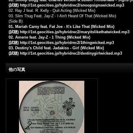
(試聴)
http://1st.geocities.jp/hybridrec2/snoopsignswicked.mp3
02. Ray J feat. R. Kelly - Quit Acting (Wicked Mix)
03. Slim Thug Feat. Jay-Z - I Ain't Heard Of That (Wicked Mix)
(Side B)
01. Mariah Carey feat. Fat Joe - It's Like That (Wicked Mix)
(試聴)
http://1st.geocities.jp/hybridrec2/maryitslikethatwicked.mp3
02. Amerie feat. Jay-Z - 1 Thing (Wicked Mix)
(試聴)
http://1st.geocities.jp/hybridrec2/1thingwicked.mp3
03. Destiny's Child feat. Jadakiss - Girl (Wicked Mix)
(試聴)
http://1st.geocities.jp/hybridrec2/destinygirlwicked.mp3
他の写真