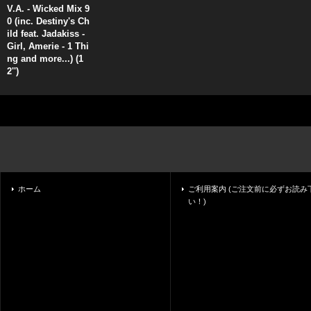
V.A. - Wicked Mix 9
0 (inc. Destiny's Ch
ild feat. Jadakiss -
Girl, Amerie - 1 Thi
ng and more...) (1
2'')
ホーム
ご利用案内 (ご注文前に必ずお読み
い！)