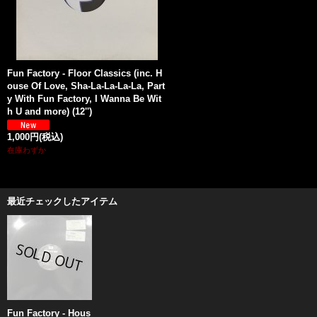
Fun Factory - Floor Classics (inc. H
ouse Of Love, Sha-La-La-La-La, Part
y With Fun Factory, I Wanna Be Wit
h U and more) (12'')
1,000円
(税込)
在庫わずか
最近チェックしたアイテム
Fun Factory - Hous