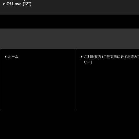
e Of Love (12'')
ホーム
ご利用案内 (ご注文前に必ずお読み
い！)