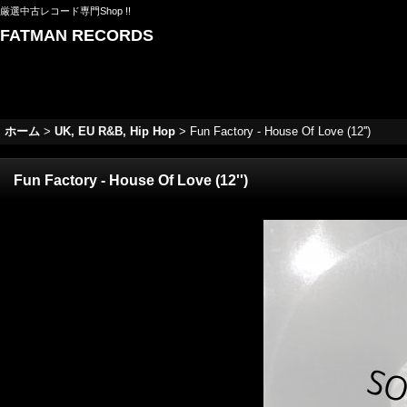
厳選中古レコード専門Shop !!
FATMAN RECORDS
ホーム
>
UK, EU R&B, Hip Hop
>
Fun Factory - House Of Love (12'')
Fun Factory - House Of Love (12'')