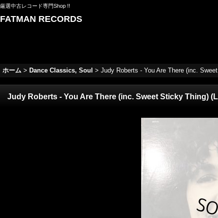
厳選中古レコード専門Shop !!
FATMAN RECORDS
ホーム
>
Dance Classics, Soul
>
Judy Roberts - You Are There (inc. S
Judy Roberts - You Are There (inc. Sweet Sticky Thi