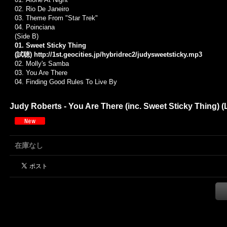
02. Rio De Janeiro
03.
Theme From "Star Trek"
04. Poinciana
(Side B)
01.
Sweet Sticky Thing
(試聴)
http://1st.geocities.jp/hybridrec2/judysweetsticky.mp3
02.
Molly's Samba
03. Y
ou Are There
04. Finding Good Rules To Live By
Judy Roberts - You Are There (inc. Sweet Sticky Thi
在庫なし