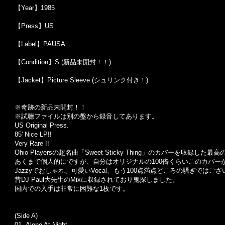
【Year】1985
【Press】US
【Label】PAUSA
【Condition】S (新品未開封！！)
【Jacket】Picture Sleeve (シュリンク付き！)
※奇跡の新品未開封！！
※試聴ファイルは別の盤から録音してあります。
US Original Press.
85' Nice LP!!
Very Rare !!
Ohio Playersの超名曲「Sweet Sticky Thing」のカバーを収録した最
あくまで個人的にですが、自分はオリジナルの100倍くらいこのカバー
Jazzyでおしゃれ、可愛いVocal、もう100点満点どころの騒ぎではご
昔DJ Paul大先生のMixに収録されており鬼探しました。
国内での入手は非常に困難な1枚です。
(Side A)
01. Alone At Night