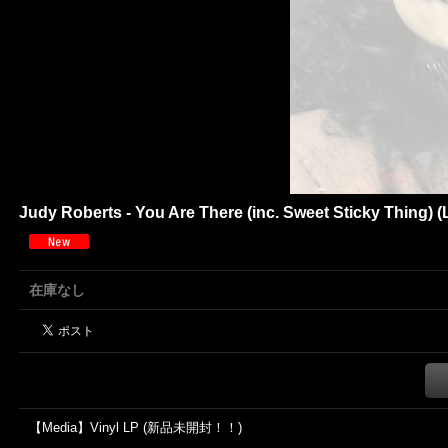
Judy Roberts - You Are There (inc. Sweet Sticky Thi
在庫なし
【Media】Vinyl LP (新品未開封！！)