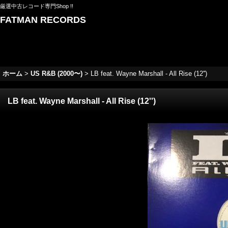
厳選中古レコード専門Shop !!
FATMAN RECORDS
ホーム
>
US R&B (2000〜)
>
LB feat. Wayne Marshall - All Rise (12'')
LB feat. Wayne Marshall - All Rise (12'')