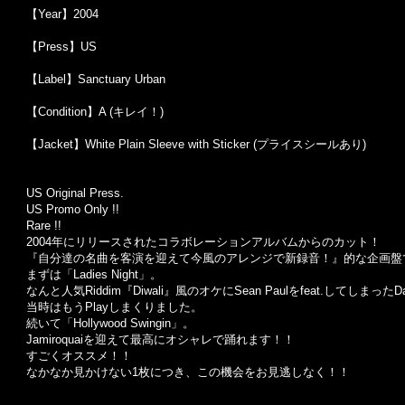
【Year】2004
【Press】US
【Label】Sanctuary Urban
【Condition】A (キレイ！)
【Jacket】White Plain Sleeve with Sticker (プライスシールあり)
US Original Press.
US Promo Only !!
Rare !!
2004年にリリースされたコラボレーションアルバムからのカット！
『自分達の名曲を客演を迎えて今風のアレンジで新録音！』的な企画盤
まずは「Ladies Night」。
なんと人気Riddim『Diwali』風のオケにSean Paulをfeat.してし
当時はもうPlayしまくりました。
続いて「Hollywood Swingin」。
Jamiroquaiを迎えて最高にオシャレで踊れます！！
すごくオススメ！！
なかなか見かけない1枚につき、この機会をお見逃しなく！！