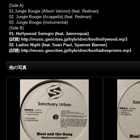
(Side A)
01.
Jungle Boogie (Album Version) (feat. Redman)
02.
Jungle Boogie (Acappella) (feat. Redman)
03.
Jungle Boogie (Instrumental)
(Side B)
01. Hollywood Swingin (feat. Jamiroquai)
(試聴)
http://music.geocities.jp/hybridrec/koolhollywood.mp3
02. Ladies Night (feat. Sean Paul, Spanner Banner)
(試聴)
http://music.geocities.jp/hybridrec/koolladiespromo.mp3
他の写真