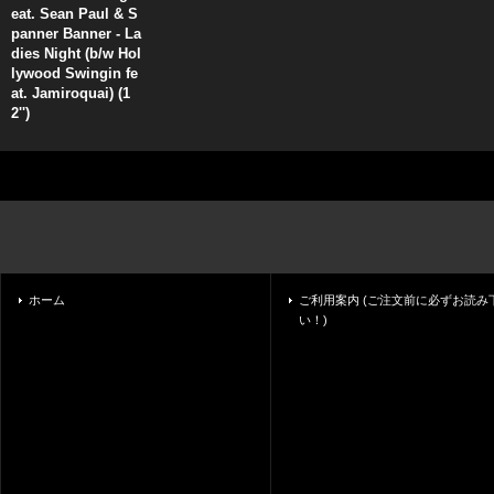
eat. Sean Paul & S
panner Banner - La
dies Night (b/w Hol
lywood Swingin fe
at. Jamiroquai) (1
2'')
ホーム
ご利用案内 (ご注文前に必ずお読み
い！)