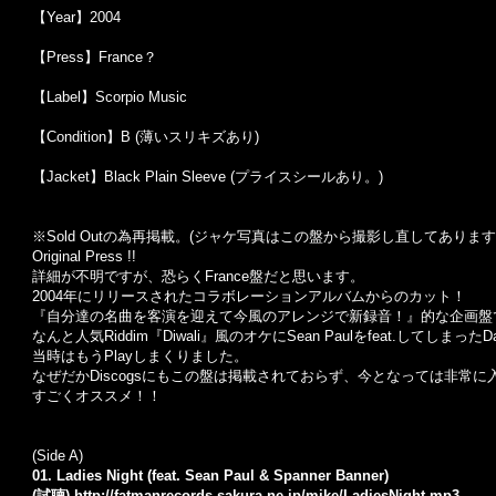
【Year】2004
【Press】France？
【Label】Scorpio Music
【Condition】B (薄いスリキズあり)
【Jacket】Black Plain Sleeve (プライスシールあり。)
※Sold Out
の為再掲載。
(
ジャケ写真はこの盤から撮影し直してあります
Original Press !!
詳細が不明ですが、恐らくFrance盤だと思います。
2004年にリリースされたコラボレーションアルバムからのカット！
『自分達の名曲を客演を迎えて今風のアレンジで新録音！』的な企画盤
なんと人気Riddim『Diwali』風のオケにSean Paulをfeat.してし
当時はもうPlayしまくりました。
なぜだかDiscogsにもこの盤は掲載されておらず、今となっては非常に
すごくオススメ！！
(Side A)
01. Ladies Night (feat. Sean Paul & Spanner Banner)
(試聴)
http://fatmanrecords.sakura.ne.jp/mike/LadiesNight.mp3