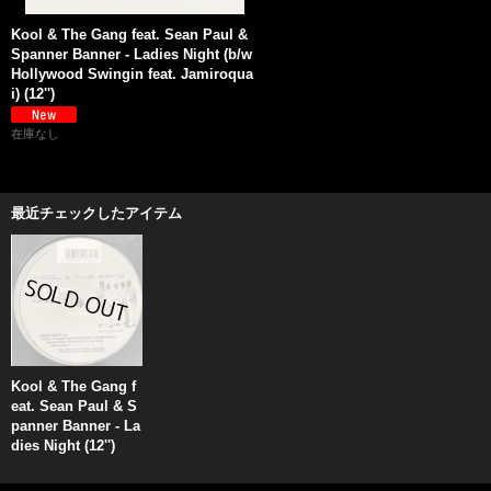
Kool & The Gang feat. Sean Paul &
Spanner Banner - Ladies Night (b/w
Hollywood Swingin feat. Jamiroqua
i) (12'')
在庫なし
最近チェックしたアイテム
Kool & The Gang f
eat. Sean Paul & S
panner Banner - La
dies Night (12'')