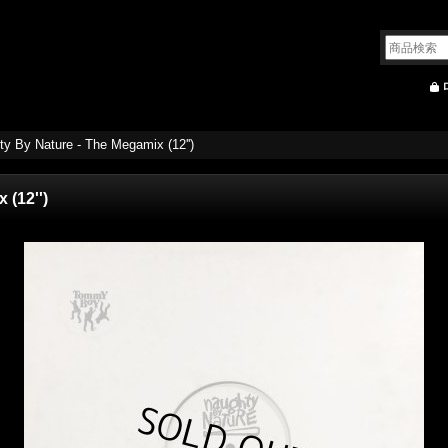
y By Nature - The Megamix (12'')
 (12'')