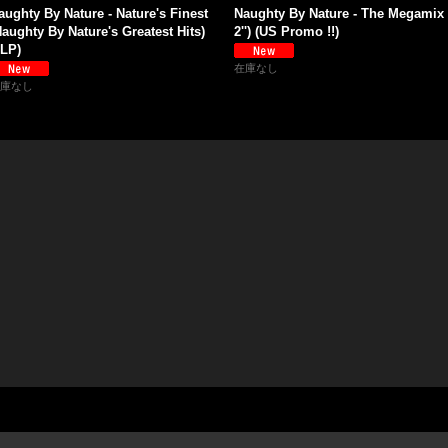
aughty By Nature - Nature's Finest
Naughty By Nature - The Megamix 
Naughty By Nature's Greatest Hits)
2'') (US Promo !!)
2LP)
在庫なし
庫なし