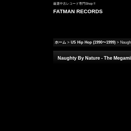
厳選中古レコード専門Shop !!
FATMAN RECORDS
ホーム
>
US Hip Hop (1990〜1999)
>
Naught
Naughty By Nature - The Megamix