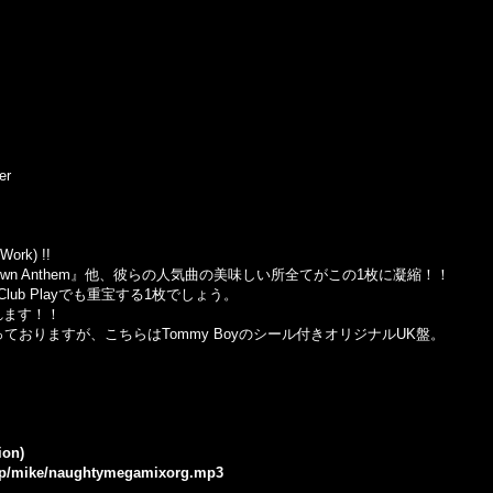
er
Work) !!
『Uptown Anthem』他、彼らの人気曲の美味しい所全てがこの1枚に凝縮！！
ub Playでも重宝する1枚でしょう。
くれます！！
っておりますが、こちらはTommy Boyのシール付きオリジナルUK盤。
ion)
e.jp/mike/naughtymegamixorg.mp3