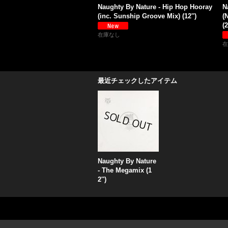
Naughty By Nature - Hip Hop Hooray
N
(inc. Sunship Groove Mix) (12'')
(
(
在庫なし
在
最近チェックしたアイテム
Naughty By Nature
- The Megamix (1
2'')