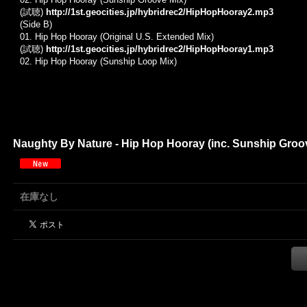
(試聴)
http://1st.geocities.jp/hybridrec2/HipHopHooray2.mp3
(Side B)
01. Hip Hop Hooray (Original U.S. Extended Mix)
(試聴)
http://1st.geocities.jp/hybridrec2/HipHopHooray1.mp3
02. Hip Hop Hooray (Sunship Loop Mix)
Naughty By Nature - Hip Hop Hooray (inc. Sunship Groove
在庫なし