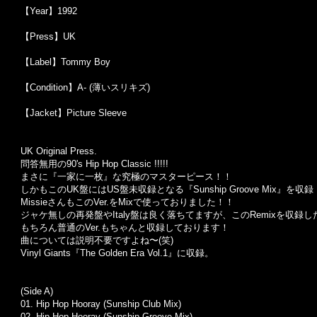
【Year】1992
【Press】UK
【Label】Tommy Boy
【Condition】A- (薄いスリキズ)
【Jacket】Picture Sleeve
UK Original Press.
問答無用の90's Hip Hop Classic !!!!!
まさに『一家に一枚』な究極のマスターピース！！
しかもこのUK盤にはUS盤未収録となる『Sunship Groove Mix』を収
MissieさんもこのVer.をMixで使っておりました！！
ジャケ無しの再発盤やItaly盤は良く落ちてますが、このRemixを収
もちろん普通のVer.もちゃんと収録しております！
曲については説明不要ですよね〜(笑)
Vinyl Giants『The Golden Era Vol.1』に収録。
(Side A)
01. Hip Hop Hooray (Sunship Club Mix)
02. Hip Hop Hooray (Sunship Groove Mix)