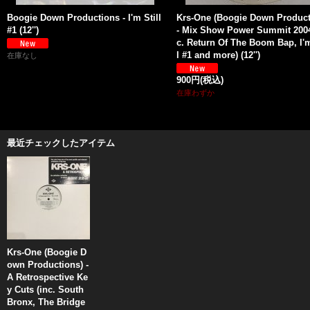
Boogie Down Productions - I'm Still
Krs-One (Boogie Down Product
#1 (12'')
- Mix Show Power Summit 2004
c. Return Of The Boom Bap, I'm
l #1 and more) (12'')
在庫なし
900円
(税込)
在庫わずか
最近チェックしたアイテム
Krs-One (Boogie D
own Productions) -
A Retrospective Ke
y Cuts (inc. South
Bronx, The Bridge