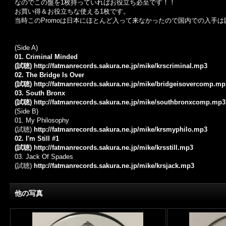
なのでこの盤を1枚持っていればお役立ち必至です！！
お買い得＆お役立ちな使える1枚です。
当時このPromoは日本にほとんど入って来なかったので国内での入手は
(Side A)
01. Criminal Minded
(試聴)
http://fatmanrecords.sakura.ne.jp/mike/krscriminal.mp3
02. The Bridge Is Over
(試聴)
http://fatmanrecords.sakura.ne.jp/mike/bridgeisovercomp.mp
03. South Bronx
(試聴)
http://fatmanrecords.sakura.ne.jp/mike/southbronxcomp.mp3
(Side B)
01. My Philosophy
(試聴)
http://fatmanrecords.sakura.ne.jp/mike/krsmyphilo.mp3
02. I'm Still #1
(試聴)
http://fatmanrecords.sakura.ne.jp/mike/krsstill.mp3
03. Jack Of Spades
(試聴)
http://fatmanrecords.sakura.ne.jp/mike/krsjack.mp3
他の写真